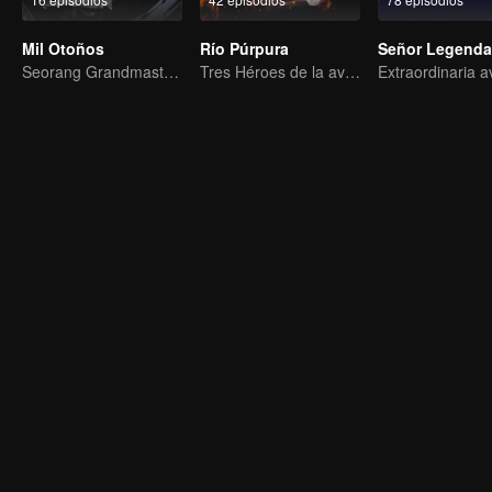
Mil Otoños
Río Púrpura
Señor Legenda
Seorang Grandmaster Berlatih Seni Bela Diri di Dunia Manusia
Tres Héroes de la aventura de Zichuan en el Continente Xichuan