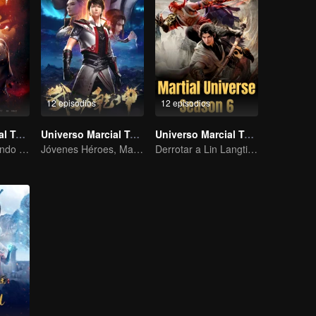
12 episodios
12 episodios
Universo Marcial Temporada 1
Universo Marcial Temporada 2
Universo Marcial Temporada 6
Wu Zhiji, rompiendo el cielo, moviendo el firmamento y la tierra.
Jóvenes Héroes, Maestros Marciales Forjan el Destino
Derrotar a Lin Langtian, alzándose como campeón.