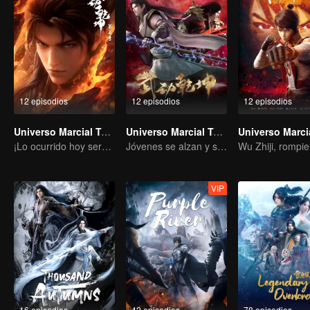
12 episodios
12 episodios
12 episodios
Universo Marcial Temporada 5
Universo Marcial Temporada 4
¡Lo ocurrido hoy será devuelto cien veces más!
Jóvenes se alzan y símbolos ancestrales resurgen
VIP
16 episodios
42 episodios
78 episodios