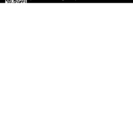
descargar la aplicación!
Ayuda y comentarios
So
Comentarios
Un
Co
Co
ted.