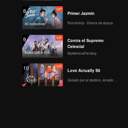
VIP
8
Primer Jazmín
Romántica · Drama de época
40 episodios
VIP
9
Contra el Supremo
Celestial
Actualizar a 534
MysteriousFantasy
VIP
10
Love Actually S5
Guiado por el destino, amado con el corazón.