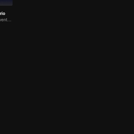
rio
Extraordinaria aventura, una adolescente renacida de la adversidad.