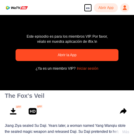
Abrir App
es
Este episodio es para los miembros VIP. Por favor,
véalo en nuestra aplicación de iflix.\n
Abrir la App
pay limit
¿Ya es un miembro VIP?
Iniciar sesión
Código de error: 70013083.-1-4eca6044c3aec57a0f171d2d0d985ece
00:00:00
/
00:00:00
The Fox's Veil
Jiang Ziya sealed Su Daji. Years later, a woman named Yang Wanqiu stole
the sealed magic weapon and released Daji. Su Daji pretended to help Yang
Más