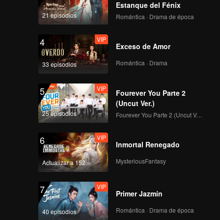
enfrentamiento en los
Estanque del Fénix
juegos acuáticos,
21 episodios
Romántica · Drama de época
¡batalla campal de
todos los
VIP
VIP
4
Episodio 7:
participantes!
Exceso de Amor
Exhibición de
evaluación de talento
Romántica · Drama
33 episodios
grupal, de la
inexperiencia a lo
VIP
VIP
5
EP7 Extra - 01
asombroso
Fourever You Parte 2
(Uncut Ver.)
25 episodios
Fourever You Parte 2 (Uncut Ver.)
VIP
VIP
6
EP7 Extra - 02
Inmortal Renegado
MysteriousFantasy
Actualizar a 152
VIP
VIP
7
EP7 Extra-03
Primer Jazmín
Romántica · Drama de época
40 episodios