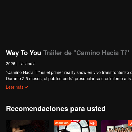
Way To You
Tráiler de "Camino Hacia Ti"
2026
|
Tailandia
"Camino Hacia Ti" es el primer reality show en vivo transfronteriz
Durante 2.5 meses, el público podrá presenciar su crecimiento a t
multiplataforma. Los espectadores participan directamente en el des
Leer más
desde el primer encuentro hasta la perfecta sincronía. La pareja m
Recomendaciones para usted
VIP
D