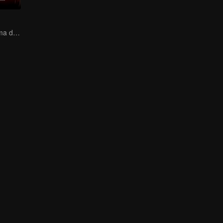
Donde cada forma de amor se encuentra, cada latido del corazón tiene su color