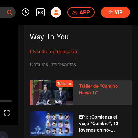
APP
VIP
ES
Way To You
Lista de reproducción
Detalles interesantes
Tráileres
Tráiler de "Camino
Hacia Ti"
EP1: ¡Comienza el
viaje "Cumbre", 12
jóvenes chino-
tailandeses se