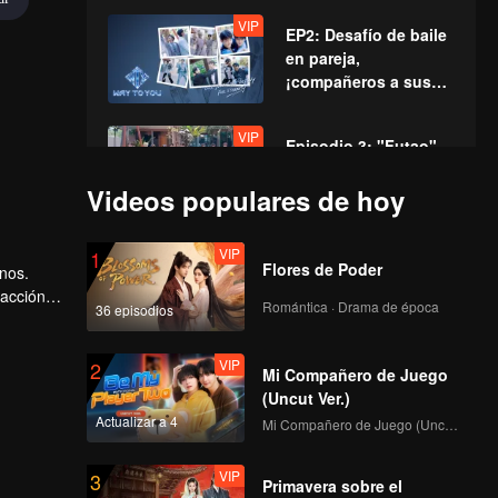
conocen por primera
VIP
EP2: Desafío de baile
vez!
en pareja,
¡compañeros a sus
puestos!
VIP
Episodio 3: "Futao"
se une como mentora
Videos populares de hoy
invitada, ¡recreando
momentos icónicos!
VIP
VIP
1
Episodio 4: Gala de
Flores de Poder
inos.
Actuación: Los
racción
jóvenes actores en
Romántica · Drama de época
36 episodios
aje
un duelo
obal.
interpretativo
VIP
VIP
2
Episodio 5: La
electrizante
Mi Compañero de Juego
Primera Cumbre
(Uncut Ver.)
Deportiva, ¡Adelante
Actualizar a 4
Mi Compañero de Juego (Uncut Ver.)
con Valentía!
VIP
VIP
3
Episodio 6: Gran
Primavera sobre el