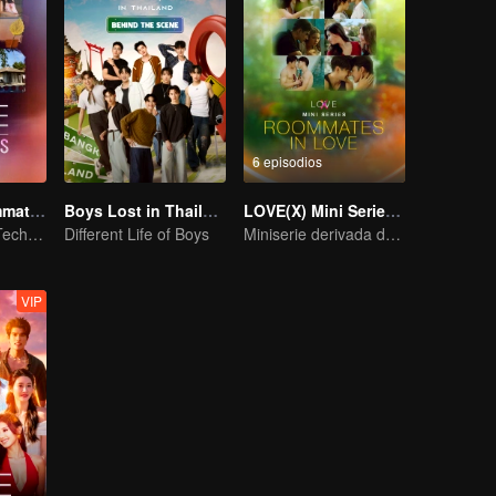
6 episodios
LOVE(X): Roommates
Boys Lost in Thailand·Behind the Scene
LOVE(X) Mini Series: Roommates In Love
Bajo un Mismo Techo, ¡Corazones Liberados! El Especial de Compañeros de Piso LOVE(X)
Different Life of Boys
Miniserie derivada de LOVE(X)
VIP