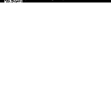
descargar la aplicación!
Ayuda y comentarios
So
Comentarios
Un
Co
Co
ted.