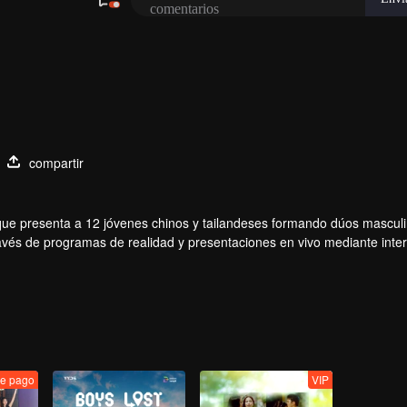
compartir
o que presenta a 12 jóvenes chinos y tailandeses formando dúos mascul
ravés de programas de realidad y presentaciones en vivo mediante inte
arrollo de sus ídolos a través de votaciones y apoyo, observando el vi
ás popular con la mejor química debutará finalmente en el escenario gl
e pago
VIP