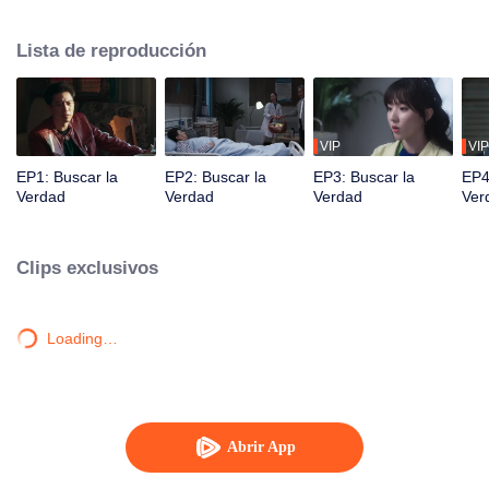
con Gu Lin Na.
Lista de reproducción
VIP
VIP
EP1: Buscar la
EP2: Buscar la
EP3: Buscar la
EP4
Verdad
Verdad
Verdad
Ver
Clips exclusivos
Loading…
Abrir App