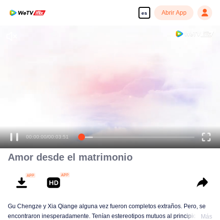
Abrir App
es
Disfruta de series en alta definición y sin interrupciones
00:00:00
/
00:03:51
Amor desde el matrimonio
Gu Chengze y Xia Qiange alguna vez fueron completos extraños. Pero, se
encontraron inesperadamente. Tenían estereotipos mutuos al principio,
Más