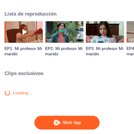
el Sr. Inggit se enfermó y lo emparejó con el Sr. Arya, el profesor asesino
más odiado de Inggit en el campus.
Lista de reproducción
VIP
VIP
VIP
EP1: Mi profesor Mi
EP2: Mi profesor Mi
EP3: Mi profesor Mi
EP4
marido
marido
marido
mar
Clips exclusivos
Loading…
Abrir App