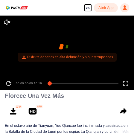
Abrir App
es
Disfruta de series en alta definición y sin interrupciones
00:00:00
/
00:16:19
Florece Una Vez Más
En el octavo año de Tianyuan, Yue Qianxue fue incriminada y asesinada en
la Batalla de la Ciudad de Luori por los espías Lu Qianqian y Lu Li, del reino
Más