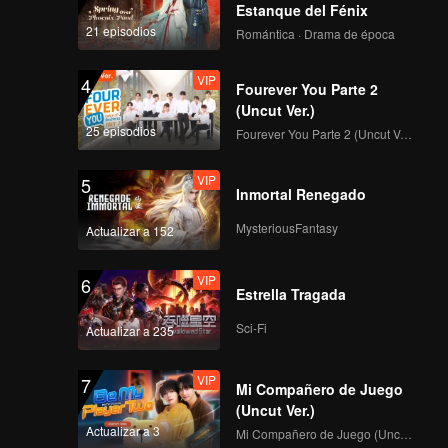
stía
Estanque del Fénix
21 episodios
Romántica · Drama de época
VIP
4
Fourever You Parte 2
(Uncut Ver.)
25 episodios
Fourever You Parte 2 (Uncut Ver.)
VIP
5
Inmortal Renegado
MysteriousFantasy
Actualizar a 152
VIP
6
Estrella Tragada
Sci-Fi
Actualizar a 235
VIP
7
Mi Compañero de Juego
(Uncut Ver.)
Actualizar a 3
Mi Compañero de Juego (Uncut Ver.)