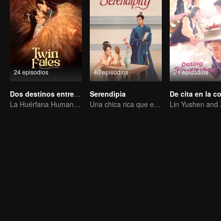
24 episodios
40 episodios
24 episodios
Dos destinos entrelazados
Serendipia
De cita en la c
La Huérfana Humana se Ofrece para Vincularse con la Bestia Divina
Una chica rica que estaba en problemas atrapó a su yerno e intentaron revertir el caso juntos.