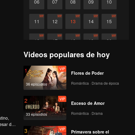
06
07
08
09
10
VIP
VIP
VIP
VIP
VIP
11
12
13
14
15
VIP
VIP
VIP
VIP
VIP
16
17
18
19
20
Videos populares de hoy
VIP
VIP
VIP
VIP
VIP
21
22
23
24
25
VIP
1
Flores de Poder
VIP
VIP
VIP
VIP
VIP
26
27
28
29
30
Romántica · Drama de época
36 episodios
VIP
2
Exceso de Amor
Romántica · Drama
33 episodios
tino,
pesar de
VIP
3
ue
Primavera sobre el