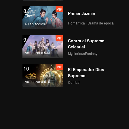
VIP
8
Primer Jazmín
Romántica · Drama de época
40 episodios
VIP
9
Contra el Supremo
Celestial
Actualizar a 533
MysteriousFantasy
VIP
10
El Emperador Dios
Supremo
Actualizar a 610
Combat