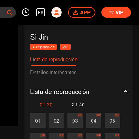
APP
VIP
ES
Si Jin
40 episodios
VIP
Lista de reproducción
Detalles interesantes
Lista de reproducción
01-30
31-40
VIP
VIP
VIP
01
02
03
04
05
VIP
VIP
VIP
VIP
VIP