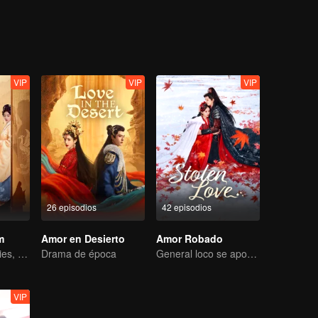
 Jin se reavivan y trabajan mano a mano para proteger la paz de la dina
VIP
VIP
VIP
26 episodios
42 episodios
m
Amor en Desierto
Amor Robado
Easily detected lies, hard-to-find true hearts
Drama de época
General loco se apodera de su esposa por amor
VIP