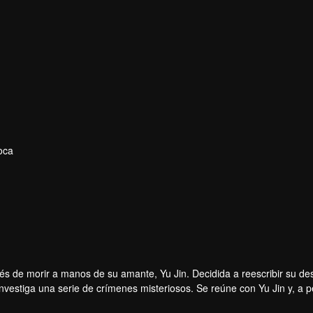
oca
s de morir a manos de su amante, Yu Jin. Decidida a reescribir su des
nvestiga una serie de crímenes misteriosos. Se reúne con Yu Jin y, a 
s: salvar a sus hermanos y limpiar el nombre de su padre. A medida q