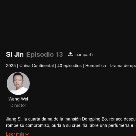
Si Jin
Episodio 13
compartir
2025
|
China Continental
|
40 episodios
|
Romántica · Drama de ép
Wang Wei
Director
Jiang Si, la cuarta dama de la mansión Dongping Bo, renace despué
rompe su compromiso, burla a su cruel tía, abre una perfumería e i
su pasado no resuelto, unen fuerzas para cambiar destinos trágico
Leer más