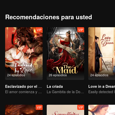
superan las dificultades juntos, los sentimientos de Jiang Si por Yu
Zhou, abrazando una vida de prosperidad.
Recomendaciones para usted
VIP
VIP
24 episodios
26 episodios
24 episodios
Esclavizado por el Amor
La criada
Love in a Drea
El amor comienza y termina en el palacio
La Gambita de la Doncella Deshonrada
VIP
VIP