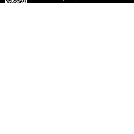
descargar la aplicación!
Ayuda y comentarios
So
Comentarios
Un
Co
Co
ted.