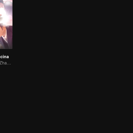
ocina
Lin Yushen and Zhao Lusi's sweet love story with food.