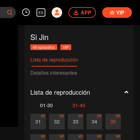
APP
VIP
ES
Si Jin
40 episodios
VIP
Lista de reproducción
Detalles interesantes
Lista de reproducción
01-30
31-40
VIP
VIP
VIP
VIP
VIP
31
32
33
34
35
VIP
VIP
VIP
VIP
VIP