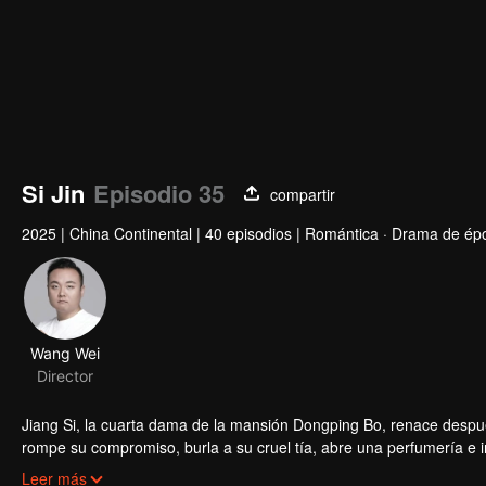
Si Jin
Episodio 35
compartir
2025
|
China Continental
|
40 episodios
|
Romántica · Drama de ép
Jiang Si, la cuarta dama de la mansión Dongping Bo, renace despué
rompe su compromiso, burla a su cruel tía, abre una perfumería e i
su pasado no resuelto, unen fuerzas para cambiar destinos trágico
Leer más