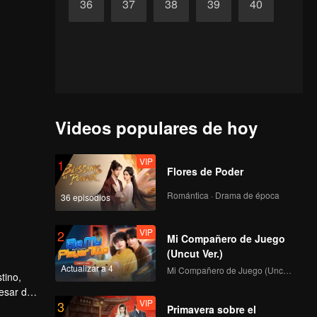
36
37
38
39
40
Videos populares de hoy
VIP
1
Flores de Poder
Romántica · Drama de época
36 episodios
VIP
2
Mi Compañero de Juego
(Uncut Ver.)
Actualizar a 4
Mi Compañero de Juego (Uncut Ver.)
tino,
pesar de
VIP
3
ue
Primavera sobre el