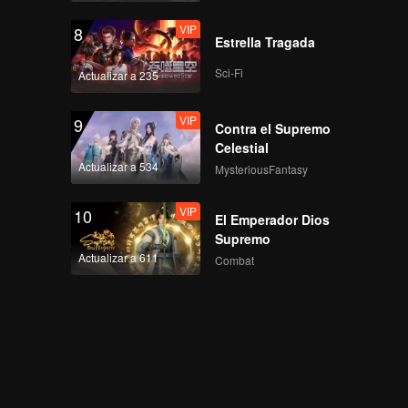
VIP
8
Estrella Tragada
Sci-Fi
Actualizar a 235
VIP
9
Contra el Supremo
Celestial
Actualizar a 534
MysteriousFantasy
VIP
10
El Emperador Dios
Supremo
Actualizar a 611
Combat