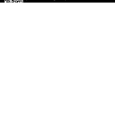
descargar la aplicación!
Ayuda y comentarios
So
Comentarios
Un
Co
Co
ted.