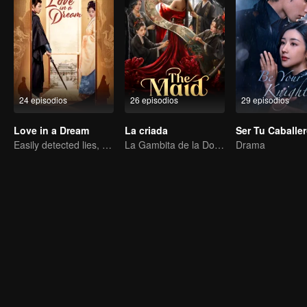
24 episodios
26 episodios
29 episodios
Love in a Dream
La criada
Ser Tu Caballe
Easily detected lies, hard-to-find true hearts
La Gambita de la Doncella Deshonrada
Drama