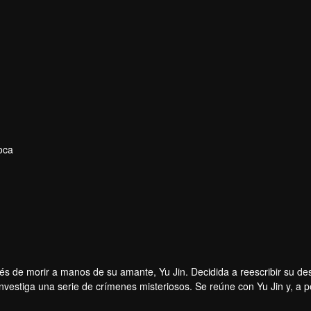
oca
s de morir a manos de su amante, Yu Jin. Decidida a reescribir su des
nvestiga una serie de crímenes misteriosos. Se reúne con Yu Jin y, a 
s: salvar a sus hermanos y limpiar el nombre de su padre. A medida q