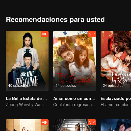
superan las dificultades juntos, los sentimientos de Jiang Si por Yu
Zhou, abrazando una vida de prosperidad.
Recomendaciones para usted
VIP
VIP
40 episodios
24 episodios
24 episodios
La Bella Estafa de Amor
Amor como un contrato
Zhang Wanyi y Wang Churan: ¿Ódiame, cásate conmigo?
Cenicienta regresa a la alta sociedad y encuentra el amor con el presidente
VIP
VIP