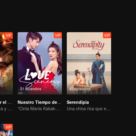
 Jin se reavivan y trabajan mano a mano para proteger la paz de la dina
VIP
VIP
VIP
31 episodios
40 episodios
Esclavizado por el Amor
Nuestro Tiempo de Amor
Serendipia
El amor comienza y termina en el palacio
"Cinta Manis Kakak-Adik Xu Lu dan Lin Yi"
Una chica rica que estaba en problemas atrapó a su yerno e intentaron revertir el caso juntos.
VIP