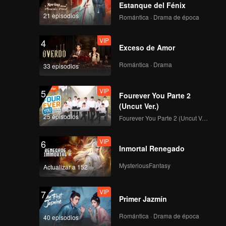
stía
Estanque del Fénix
21 episodios
Romántica · Drama de época
VIP
4
Exceso de Amor
Romántica · Drama
33 episodios
VIP
5
Fourever You Parte 2
(Uncut Ver.)
25 episodios
Fourever You Parte 2 (Uncut Ver.)
VIP
6
Inmortal Renegado
MysteriousFantasy
Actualizar a 152
VIP
7
Primer Jazmín
Romántica · Drama de época
40 episodios