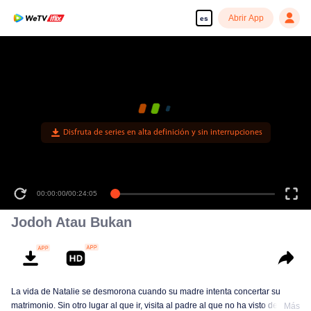
Abrir App
es
Disfruta de series en alta definición y sin interrupciones
00:00:00
/
00:24:05
Jodoh Atau Bukan
La vida de Natalie se desmorona cuando su madre intenta concertar su
matrimonio. Sin otro lugar al que ir, visita al padre al que no ha visto desde
Más