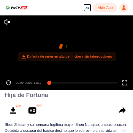
Abrir App
es
Disfruta de series en alta definición y sin interrupciones
00:00:00
/
00:13:12
Hija de Fortuna
Shen Zhinian y su hermana legítima mayor, Shen Nanqiao, ambas renacen.
Decidida a escapar del trágico destino que le sobrevino en su vida anterior,
Más