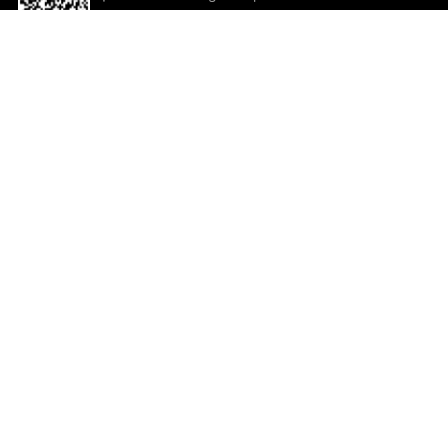
descargar la aplicación!
Ayuda y comentarios
So
Comentarios
Un
Co
Co
ted.