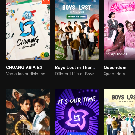
VIP
12 episodios
CHUANG ASIA S2
Boys Lost in Thailand·Behind the Scene
Queendom
Ven a las audiciones asiáticas y elige a tu ídolo
Different Life of Boys
Queendom