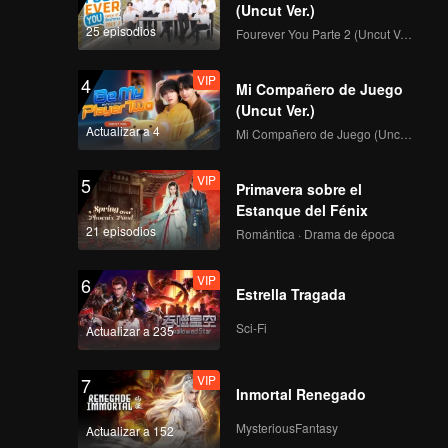
(Uncut Ver.)
25 episodios
Fourever You Parte 2 (Uncut Ver.)
Primera Cámara de
enfoque de CHUANG
VIP
4
ASIA S2 BIANURA
Mi Compañero de Juego
(Uncut Ver.)
Actualizar a 4
Mi Compañero de Juego (Uncut Ver.)
Primera Cámara de
enfoque de CHUANG
VIP
5
ASIA S2 ALTON ANG
Primavera sobre el
Estanque del Fénix
21 episodios
Romántica · Drama de época
Primera Cámara de
enfoque de CHUANG
VIP
6
ASIA S2 PEAT
Estrella Tragada
Sci-Fi
Actualizar a 235
Primera Cámara de
enfoque de CHUANG
VIP
7
ASIA S2 NINJA
Inmortal Renegado
MysteriousFantasy
Actualizar a 152
Primera Cámara de