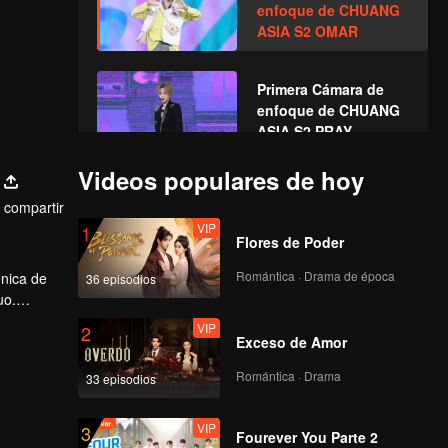
enfoque de CHUANG
ASIA S2 OMAR
Primera Cámara de
enfoque de CHUANG
ASIA S2 PRAY
Videos populares de hoy
Primera Cámara de
compartir
enfoque de CHUANG
VIP
1
ASIA S2 GORDON
Flores de Poder
Romántica · Drama de época
énica de
36 episodios
Primera Cámara de
uo.
enfoque de CHUANG
VIP
2
ASIA S2 HU YETAO
Exceso de Amor
Romántica · Drama
33 episodios
Primera Cámara de
enfoque de CHUANG
VIP
3
ASIA S2 AGUANG
Fourever You Parte 2