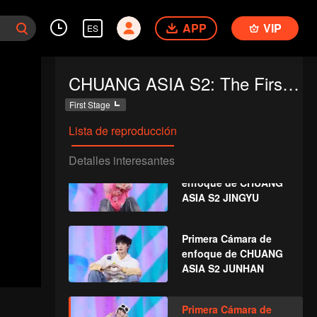
APP
VIP
ES
CHUANG ASIA S2: The First Public Performance
Primera Cámara de
First Stage
enfoque de CHUANG
ASIA S2 B
Lista de reproducción
Detalles interesantes
Primera Cámara de
enfoque de CHUANG
ASIA S2 JINGYU
Primera Cámara de
enfoque de CHUANG
ASIA S2 JUNHAN
Primera Cámara de