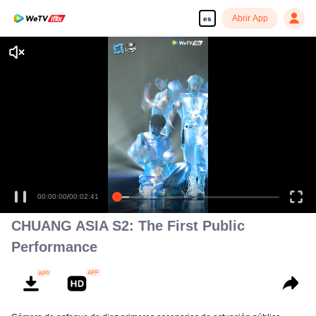
Abrir App
es
00:00:00
/
00:02:41
CHUANG ASIA S2: The First Public
Performance