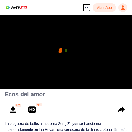
Abrir App
es
Ecos del amor
La bloguera de belleza moderna Song Zhiyun se transforma
inesperadamente en Liu Ruyan, una cortesana de la dinastía Song. Se ve
Más