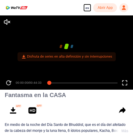
Abrir App
es
Disfruta de series en alta definición y sin interrupciones
00:00:00
/
00:44:33
Fantasma en la CASA
En medio de la noche del Día Santo de Bhuddist, que es el día del afeitado
de la cabeza del monje y la luna llena, 6 ídolos populares, Kacha, Boon,
Más