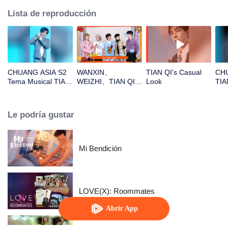
Lista de reproducción
CHUANG ASIA S2
WANXIN、
TIAN QI's Casual
CHU
Tema Musical TIAN
WEIZHI、TIAN QI、
Look
TIA
QI Enfoque Cámara
JINGYU、
de 
JACKSON¡Abre el
Ca
paquete rojo para el
Le podría gustar
Año Nuevo chino!
¡Seamos juntos
testigos de la
suerte!
Mi Bendición
LOVE(X): Roommates
Abrir App