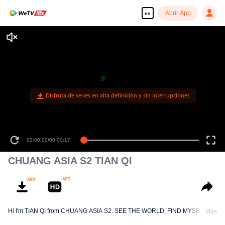
Abrir App
es
Disfruta de series en alta definición y sin interrupciones
00:00:00
/
00:00:17
CHUANG ASIA S2 TIAN QI
Hi I'm TIAN QI from CHUANG ASIA S2. SEE THE WORLD, FIND MYSELF!
Más