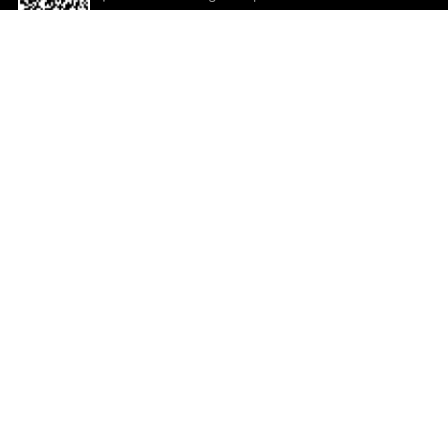
descargar la aplicación!
Ayuda y comentarios
So
Comentarios
Un
Co
Co
ted.