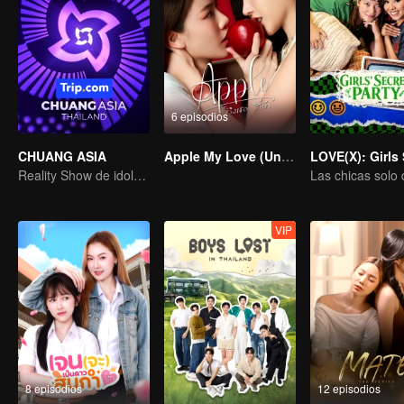
6 episodios
CHUANG ASIA
Apple My Love (Uncut Ver.)
Reality Show de idols femeninas
VIP
8 episodios
12 episodios