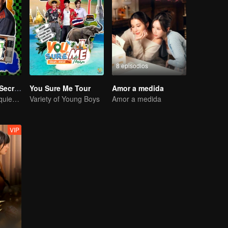
8 episodios
LOVE(X): Girls Secret Party
You Sure Me Tour
Amor a medida
Las chicas solo quieren divertirse
Variety of Young Boys
Amor a medida
VIP