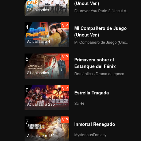
(Uncut Ver.)
Theme Song
25 episodios
Fourever You Parte 2 (Uncut Ver.)
"Summer Dream" |
CHUANG ASIA
VIP
4
Mi Compañero de Juego
Focus Cam (DEVI):
(Uncut Ver.)
Theme Song
Actualizar a 4
Mi Compañero de Juego (Uncut Ver.)
"Summer Dream" |
CHUANG ASIA
VIP
5
Primavera sobre el
Focus Cam (DIDI):
Estanque del Fénix
Theme Song
21 episodios
Romántica · Drama de época
"Summer Dream" |
CHUANG ASIA
VIP
6
Estrella Tragada
Focus Cam (DUNA):
Theme Song
Sci-Fi
Actualizar a 235
"Summer Dream" |
CHUANG ASIA
VIP
7
Inmortal Renegado
Focus Cam (ELYN):
Theme Song
MysteriousFantasy
Actualizar a 152
"Summer Dream" |