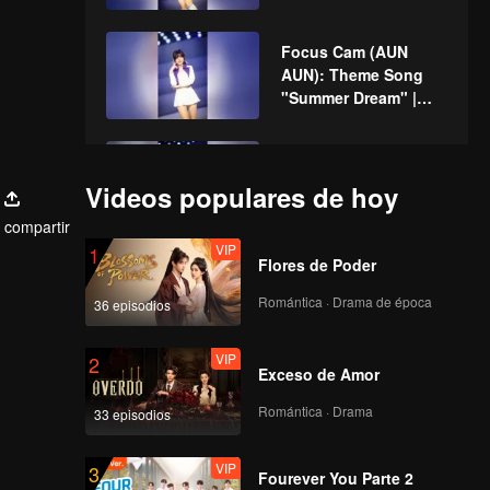
CHUANG ASIA
Focus Cam (AUN
AUN): Theme Song
"Summer Dream" |
CHUANG ASIA
Focus Cam (CAITH):
Theme Song
Videos populares de hoy
"Summer Dream" |
compartir
CHUANG ASIA
VIP
1
Flores de Poder
Focus Cam (CHABA):
Theme Song
Romántica · Drama de época
36 episodios
"Summer Dream" |
CHUANG ASIA
VIP
2
Exceso de Amor
Focus Cam
(CHACHA): Theme
Romántica · Drama
33 episodios
Song "Summer
Dream" | CHUANG
VIP
3
ASIA
Fourever You Parte 2
Focus Cam (COCO):