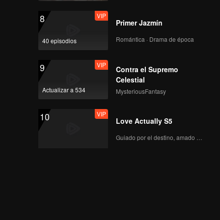
VIP
8
Primer Jazmín
Romántica · Drama de época
40 episodios
VIP
9
Contra el Supremo
Celestial
Actualizar a 534
MysteriousFantasy
VIP
10
Love Actually S5
Guiado por el destino, amado con el corazón.