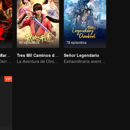
60 episodios
78 episodios
Asura: El Dios Marcial Temporada 2
Tres Mil Caminos de Wu Ying
Señor Legendario
¡El Rayo Divino Derrota a Incontables Enemigos, el Hacha Fantasma Estremece los Nueve Reinos!
La Aventura de Otro Mundo del Yerno Viajero en el Tiempo
Extraordinaria aventura, una adolescente renacida de la adversidad.
VIP