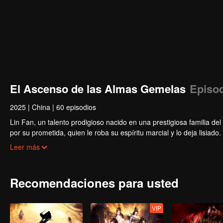
El Ascenso de las Almas Gemelas
Episod
2025
|
China
|
60 episodios
Lin Fan, un talento prodigioso nacido en una prestigiosa familia del
por su prometida, quien le roba su espíritu marcial y lo deja lisi
despierta su espíritu marcial abandonado y le otorga el singular físi
Leer más
Recomendaciones para usted
VIP