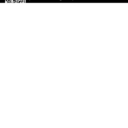
descargar la aplicación!
Ayuda y comentarios
So
Comentarios
Un
Co
Co
ted.