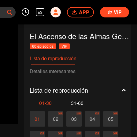
APP
VIP
ES
El Ascenso de las Almas Gemelas
60 episodios
VIP
Lista de reproducción
Detalles interesantes
Lista de reproducción
01-30
31-60
VIP
VIP
VIP
VIP
01
02
03
04
05
VIP
VIP
VIP
VIP
VIP