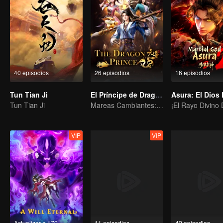
40 episodios
26 episodios
16 episodios
Tun Tian Ji
El Príncipe de Dragón
Tun Tian Ji
Mareas Cambiantes: La Odisea de un Joven Escritor
VIP
VIP
Actualizar a 170
11 episodios
42 episodios