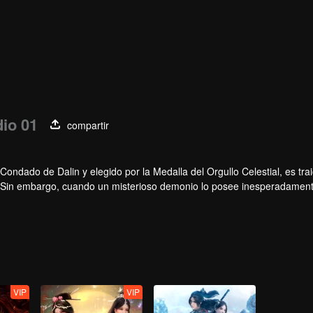
io 01
compartir
 Condado de Dalin y elegido por la Medalla del Orgullo Celestial, es tra
ado. Sin embargo, cuando un misterioso demonio lo posee inesperadament
co de doble espíritu.
VIP
VIP