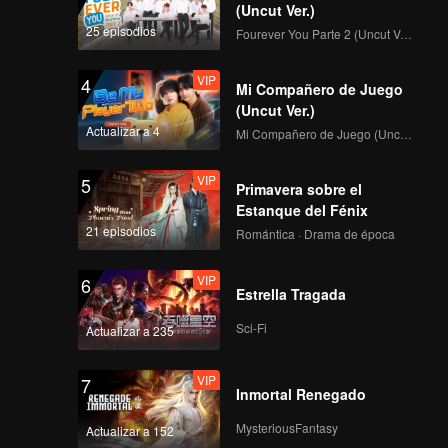
(Uncut Ver.)
25 episodios
Fourever You Parte 2 (Uncut Ver.)
VIP
4
Mi Compañero de Juego
(Uncut Ver.)
Actualizar a 4
Mi Compañero de Juego (Uncut Ver.)
VIP
5
Primavera sobre el
Estanque del Fénix
21 episodios
Romántica · Drama de época
VIP
6
Estrella Tragada
Sci-Fi
Actualizar a 235
VIP
7
Inmortal Renegado
MysteriousFantasy
Actualizar a 152