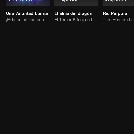
Una Voluntad Eterna
El alma del dragón
Río Púrpura
¡El boom del mundo del cultivo de la inmortalidad ha vuelto!
El Tercer Príncipe del Mar del Este invoca a los Nezha de las Sombras para matarlos