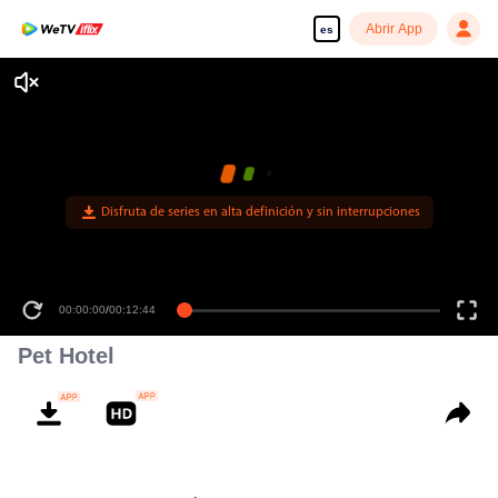
Abrir App
es
Disfruta de series en alta definición y sin interrupciones
00:00:00
/
00:12:44
Pet Hotel