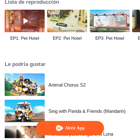
Lista de reproducción
EP1: Pet Hotel
EP2: Pet Hotel
EP3: Pet Hotel
E
Le podría gustar
Animal Chorus S2
Sing with Panda & Friends (Mandarin)
Abrir App
Renacida para vengar a la Luna