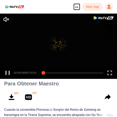
Abrir App
es
00:00:00
/
00:33:52
Para Obtener Maestro
Cuando la consentida Princesa Li Song'er del Reino de Zuimeng se
transmigra en la Tirana Suprema, se encuentra atrapada con Gu Yuan, el
Más