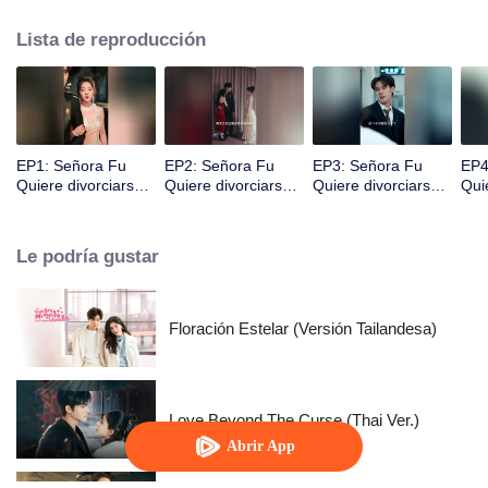
Lista de reproducción
EP1: Señora Fu
EP2: Señora Fu
EP3: Señora Fu
EP4
Quiere divorciarse
Quiere divorciarse
Quiere divorciarse
Qui
Todos Los Días
Todos Los Días
Todos Los Días
Tod
Le podría gustar
Floración Estelar (Versión Tailandesa)
Love Beyond The Curse (Thai Ver.)
Abrir App