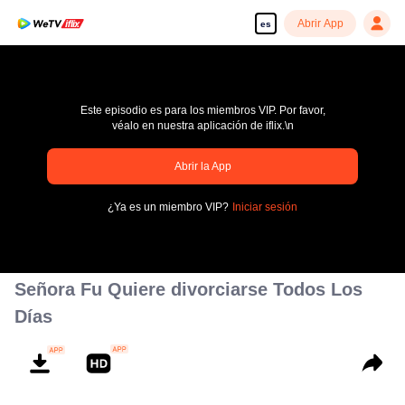
Abrir App
es
Este episodio es para los miembros VIP. Por favor,
véalo en nuestra aplicación de iflix.\n
Abrir la App
Disfruta de series en alta definición y sin interrupciones
¿Ya es un miembro VIP?
Iniciar sesión
00:00:00
/
00:00:00
Señora Fu Quiere divorciarse Todos Los
Días