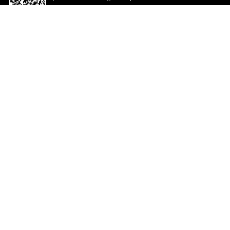
descargar la aplicación!
Ayuda y comentarios
So
Comentarios
Un
Co
Co
ted.