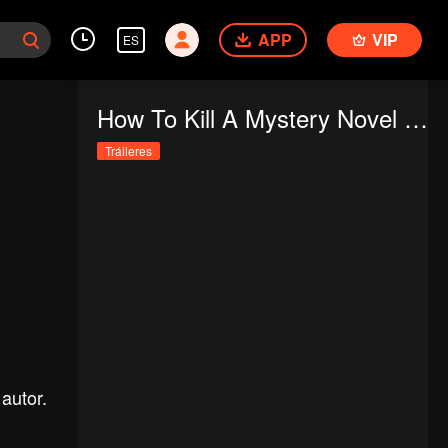
APP
VIP
ES
How To Kill A Mystery Novel Writer
Tráileres
autor.