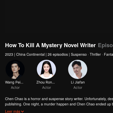
How To Kill A Mystery Novel Writer
Episo
2023
|
China Continental
|
26 episodios
|
Suspenso · Thriller · Fant
Wang Peigen
Zhou Rongqian
Li Jiafan
Actor
Actor
Actor
Chen Chao is a horror and suspense story writer. Unfortunately, de
publishing. One night, a murder happen and Chen Chao ended up 
interrogated, he swore that it wasn't his doing, but one of the char
Leer más