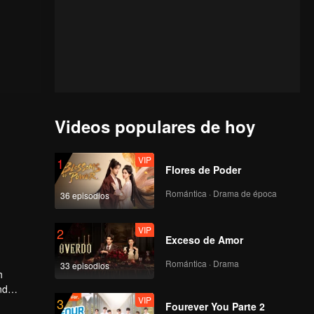
Videos populares de hoy
VIP
1
Flores de Poder
Romántica · Drama de época
36 episodios
VIP
2
Exceso de Amor
Romántica · Drama
33 episodios
h
nd
VIP
3
s if that
Fourever You Parte 2