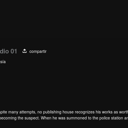
dio 01
compartir
asía
spite many attempts, no publishing house recognizes his works as wort
becoming the suspect. When he was summoned to the police station a
acters from his book, who came to life for reasons unknown to him. And a