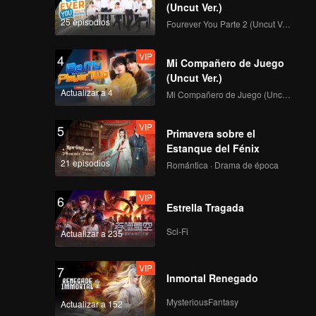
(Uncut Ver.)
25 episodios
Fourever You Parte 2 (Uncut Ver.)
VIP
4
Mi Compañero de Juego
(Uncut Ver.)
Actualizar a 4
Mi Compañero de Juego (Uncut Ver.)
VIP
5
Primavera sobre el
Estanque del Fénix
21 episodios
Romántica · Drama de época
VIP
6
Estrella Tragada
Sci-Fi
Actualizar a 235
VIP
7
Inmortal Renegado
MysteriousFantasy
Actualizar a 152