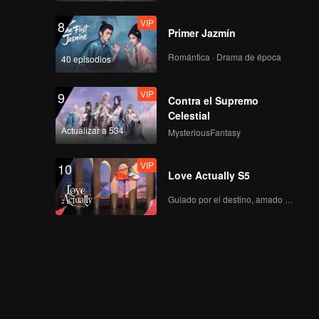
VIP
8
Primer Jazmín
Romántica · Drama de época
40 episodios
VIP
9
Contra el Supremo
Celestial
Actualizar a 534
MysteriousFantasy
VIP
10
Love Actually S5
Guiado por el destino, amado con el corazón.