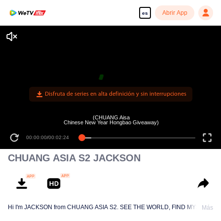
Abrir App
es
Disfruta de series en alta definición y sin interrupciones
(CHUANG Aisa
Chinese New Year Hongbao Giveaway)
00:00:00
/
00:02:24
CHUANG ASIA S2 JACKSON
Hi I'm JACKSON from CHUANG ASIA S2. SEE THE WORLD, FIND MYSELF!
Más