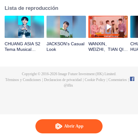
Lista de reproducción
CHUANG ASIA S2
JACKSON's Casual
WANXIN、
CHU
Tema Musical
Look
WEIZHI、TIAN QI、
HUA
JACKSON Enfoque
JINGYU、
Fic
Cámara
JACKSON¡Abre el
al 
paquete rojo para el
Año Nuevo chino!
Copyright © 2016-
2026
Image Future Investment (HK) Limited.
¡Seamos juntos
Términos y Condiciones
|
Declaracion de privacidad
|
Cookie Policy
|
Comentarios
|
testigos de la
@
iflix
suerte!
Abrir App