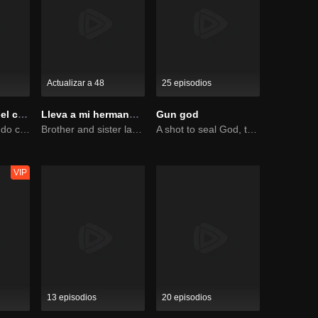
Actualizar a 48
25 episodios
Gran maestro del cultivo demoníaco
Lleva a mi hermano lejos
Gun god
El joven del mundo celestial erradica males por el pueblo
Brother and sister laugh so hard everyday.
A shot to seal God, this is our battle!
VIP
13 episodios
20 episodios