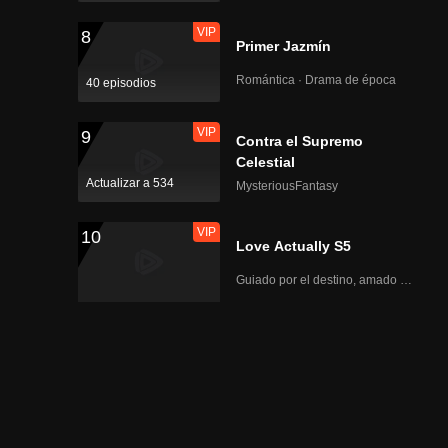
VIP
8
Primer Jazmín
Romántica · Drama de época
40 episodios
VIP
9
Contra el Supremo
Celestial
Actualizar a 534
MysteriousFantasy
VIP
10
Love Actually S5
Guiado por el destino, amado con el corazón.