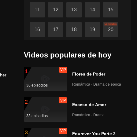
11
12
13
14
15
Completos
16
17
18
19
20
Videos populares de hoy
VIP
1
Flores de Poder
 her
Romántica · Drama de época
36 episodios
VIP
2
Exceso de Amor
Romántica · Drama
33 episodios
VIP
3
Fourever You Parte 2