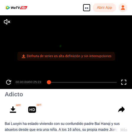
Abrir App
es
Adicto
Bai Luoyin ha estado viviendo con su confundido padre Bai Hanqi y sus
abuelos desde que era una niña. A los 16 años, su propia madre Jiang Yuan
Más