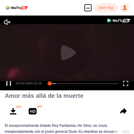
Abrir App
es
00:00:00
/
00:02:16
Amor más allá de la muerte
El excepcionalmente dotado Rey Fantasma, He Simu, se cruza
inesperadamente con el joven general Duan Xu mientras se encuentra de
Más