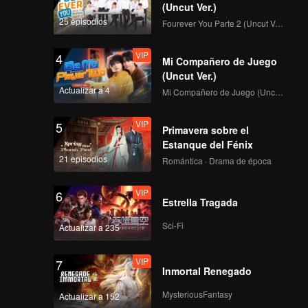
(Uncut Ver.)
25 episodios
Fourever You Parte 2 (Uncut Ver.)
VIP
4
Mi Compañero de Juego
(Uncut Ver.)
Actualizar a 4
Mi Compañero de Juego (Uncut Ver.)
VIP
5
Primavera sobre el
Estanque del Fénix
21 episodios
Romántica · Drama de época
VIP
6
Estrella Tragada
Sci-Fi
Actualizar a 235
VIP
7
Inmortal Renegado
MysteriousFantasy
Actualizar a 152