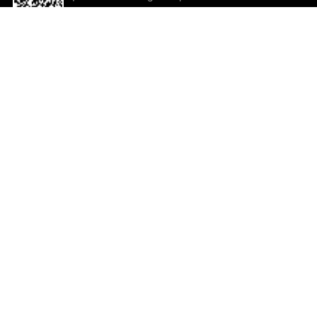
descargar la aplicación!
Ayuda y comentarios
So
Comentarios
Un
Co
Co
ted.