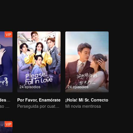
VIP
24 episodios
24 episodios
Amor empieza después del divorcio
Por Favor, Enamórate
¡Hola! Mi Sr. Correcto
Relación de abuso mutuo: difícil de romper.
Perseguida por cuatro, debes elegir uno
Mi novia mentirosa
VIP