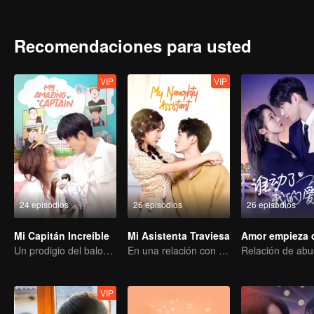
lanzar un rescate espacio-temporal.
Recomendaciones para usted
VIP
VIP
24 episodios
26 episodios
26 episodios
Mi Capitán Increíble
Mi Asistenta Traviesa
Un prodigio del baloncesto en busca del amor verdadero
En una relación con un ídolo
VIP