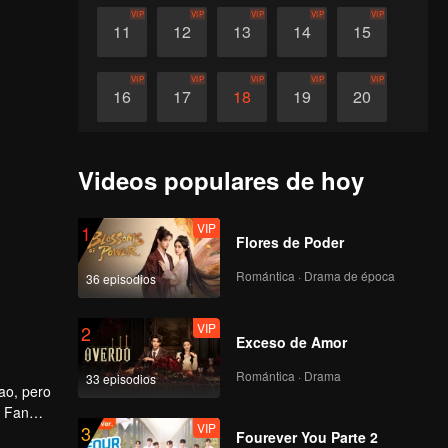
VIP
VIP
VIP
VIP
VIP
11
12
13
14
15
VIP
VIP
VIP
VIP
VIP
16
17
18
19
20
VIP
21
Videos populares de hoy
VIP
1
Flores de Poder
Romántica · Drama de época
36 episodios
VIP
2
Exceso de Amor
Romántica · Drama
33 episodios
ao, pero
e Fan
VIP
3
idió
Fourever You Parte 2