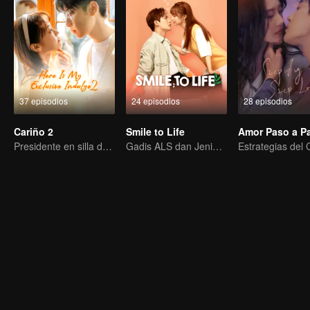
37 episodios
24 episodios
28 episodios
Cariño 2
Smile to Life
Amor Paso a P
Presidente en silla de ruedas se enamora de chica enérgica
Gadis ALS dan Jenius Musik yang Terlupakan