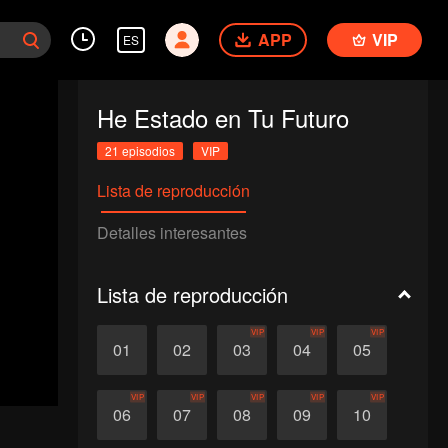
APP
VIP
ES
He Estado en Tu Futuro
21 episodios
VIP
Lista de reproducción
Detalles interesantes
Lista de reproducción
VIP
VIP
VIP
01
02
03
04
05
VIP
VIP
VIP
VIP
VIP
06
07
08
09
10