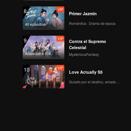
VIP
8
Primer Jazmín
Romántica · Drama de época
40 episodios
VIP
9
Contra el Supremo
Celestial
Actualizar a 534
MysteriousFantasy
VIP
10
Love Actually S5
Guiado por el destino, amado con el corazón.