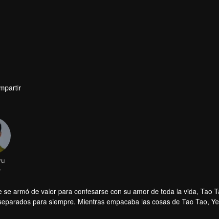
mpartir
yu
r
e se armó de valor para confesarse con su amor de toda la vida, Tao T
n separados para siempre. Mientras empacaba las cosas de Tao Tao, Y
pacidad de conectarse con el pasado. Para salvar a Tao Tao, Ye Fan dec