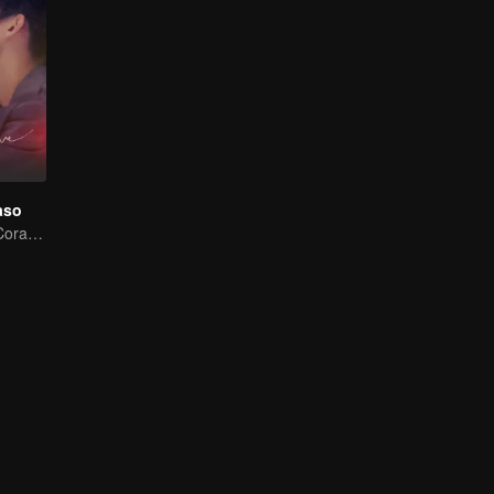
aso
Estrategias del Corazón