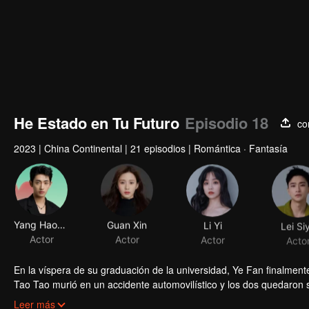
He Estado en Tu Futuro
Episodio 18
co
2023
|
China Continental
|
21 episodios
|
Romántica · Fantasía
Yang Haoming
Guan Xin
Li Yi
Lei Si
Actor
Actor
Actor
Acto
En la víspera de su graduación de la universidad, Ye Fan finalment
Tao Tao murió en un accidente automovilístico y los dos quedaro
accidentalmente consiguió su viejo teléfono celular y obtuvo la ca
Leer más