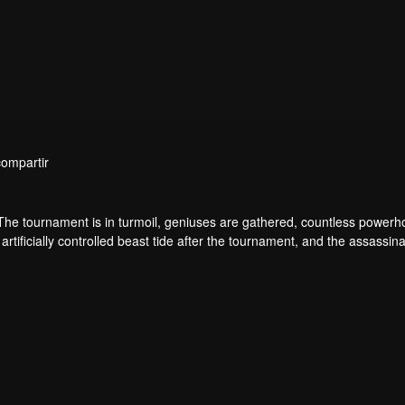
compartir
 The tournament is in turmoil, geniuses are gathered, countless power
artificially controlled beast tide after the tournament, and the assassina
 assassination sect, the Heavenly Evolution Sect. Let's see how Chu Xi
 carry the world before one!