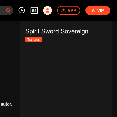
APP
VIP
ES
Spirit Sword Sovereign
Tráileres
autor.