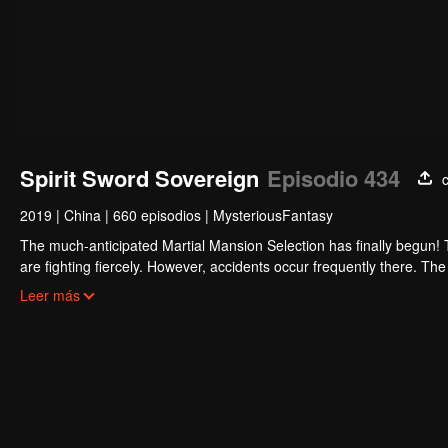
Spirit Sword Sovereign
Episodio 434
2019
|
China
|
660 episodios
|
MysteriousFantasy
The much-anticipated Martial Mansion Selection has finally begun!
are fighting fiercely. However, accidents occur frequently there. The 
the strongest people that ensue, all reveal the mysterious and huge
Leer más
able to cut through the thorns in this treacherous assassination and