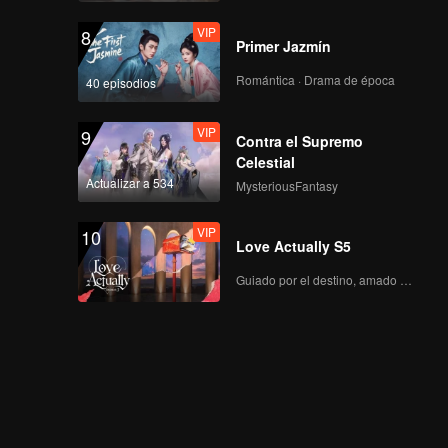
VIP
8
Primer Jazmín
Romántica · Drama de época
40 episodios
VIP
9
Contra el Supremo
Celestial
Actualizar a 534
MysteriousFantasy
VIP
10
Love Actually S5
Guiado por el destino, amado con el corazón.