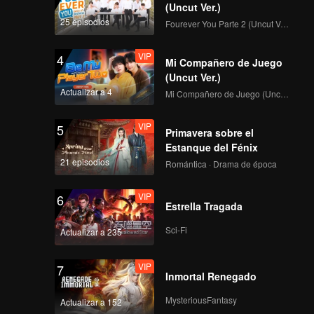
(Uncut Ver.)
25 episodios
Fourever You Parte 2 (Uncut Ver.)
VIP
4
Mi Compañero de Juego
(Uncut Ver.)
Actualizar a 4
Mi Compañero de Juego (Uncut Ver.)
VIP
5
Primavera sobre el
Estanque del Fénix
21 episodios
Romántica · Drama de época
VIP
6
Estrella Tragada
Sci-Fi
Actualizar a 235
VIP
7
Inmortal Renegado
MysteriousFantasy
Actualizar a 152