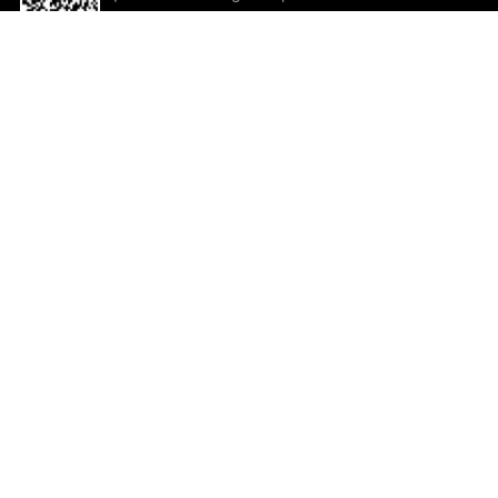
descargar la aplicación!
Ayuda y comentarios
So
Comentarios
Un
Co
Co
ted.