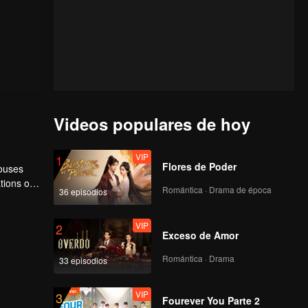
Videos populares de hoy
VIP
1
Flores de Poder
houses
tions of
Romántica · Drama de época
36 episodios
ngyun is
VIP
2
Exceso de Amor
Romántica · Drama
33 episodios
VIP
3
Fourever You Parte 2