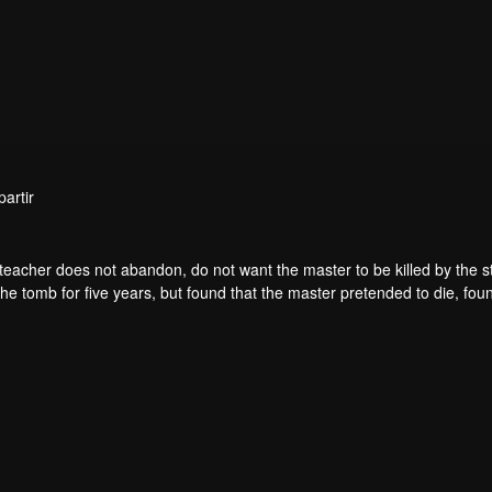
artir
teacher does not abandon, do not want the master to be killed by the s
he tomb for five years, but found that the master pretended to die, fou
. From then on, Chen Feng rose up against the sky, set foot on the roa