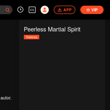
APP
VIP
ES
Peerless Martial Spirit
Tráileres
autor.