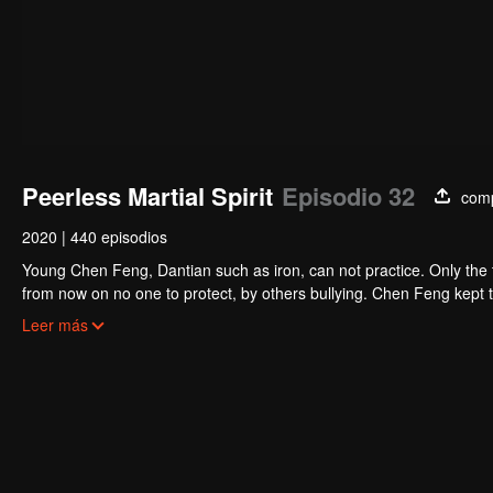
Peerless Martial Spirit
Episodio 32
comp
2020
|
440 episodios
Young Chen Feng, Dantian such as iron, can not practice. Only the 
from now on no one to protect, by others bullying. Chen Feng kept t
the master left the supreme dragon blood, mysterious ancient tripod
Leer más
the master and become the strong.