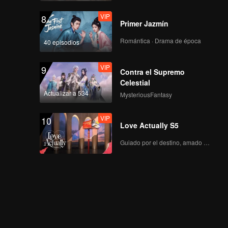
VIP
8
Primer Jazmín
Romántica · Drama de época
40 episodios
VIP
9
Contra el Supremo
Celestial
Actualizar a 534
MysteriousFantasy
VIP
10
Love Actually S5
Guiado por el destino, amado con el corazón.