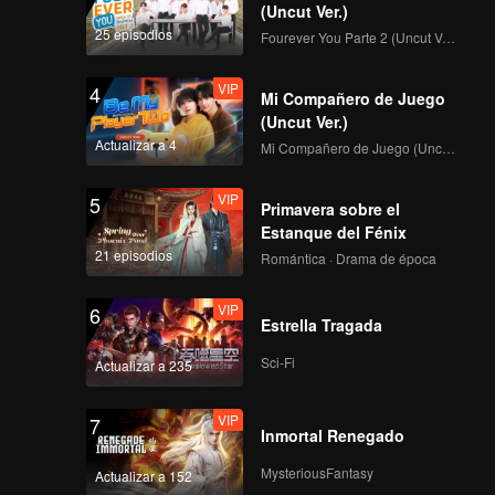
(Uncut Ver.)
25 episodios
Fourever You Parte 2 (Uncut Ver.)
VIP
4
Mi Compañero de Juego
(Uncut Ver.)
Actualizar a 4
Mi Compañero de Juego (Uncut Ver.)
VIP
5
Primavera sobre el
Estanque del Fénix
21 episodios
Romántica · Drama de época
VIP
6
Estrella Tragada
Sci-Fi
Actualizar a 235
VIP
7
Inmortal Renegado
MysteriousFantasy
Actualizar a 152