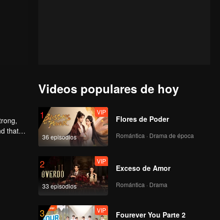
Videos populares de hoy
VIP
1
Flores de Poder
trong,
nd that
Romántica · Drama de época
36 episodios
d to find
VIP
2
Exceso de Amor
Romántica · Drama
33 episodios
VIP
3
Fourever You Parte 2