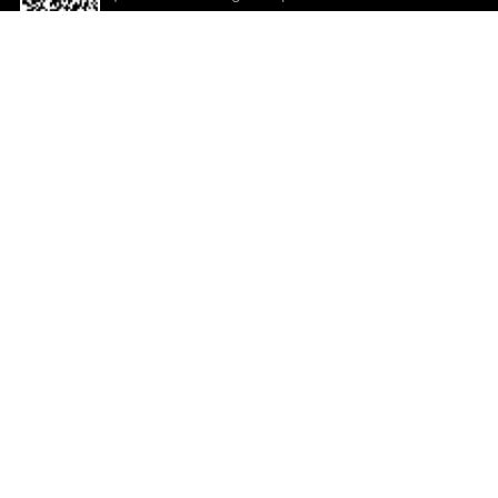
descargar la aplicación!
Ayuda y comentarios
So
Comentarios
Un
Co
Co
ted.