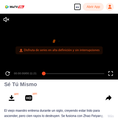
Abrir App
es
Disfruta de series en alta definición y sin interrupciones
00:00:00
/
00:11:21
Sé Tú Mismo
El viejo maestro entrena durante un siglo, creyendo estar listo para
ascender, pero cien rayos lo destruyen. Se fusiona con Zhao Feiyang, el
Más