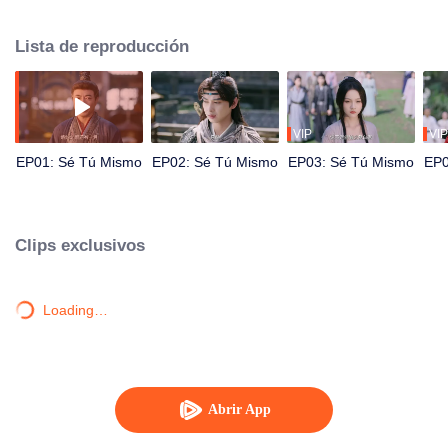
cuarto hijo de la familia Zhao, considerado un perdedor. Entonces, recibe
tres propuestas de matrimonio. A partir de ese momento, emprende un viaje
Lista de reproducción
extraordinario.
VIP
VIP
EP01: Sé Tú Mismo
EP02: Sé Tú Mismo
EP03: Sé Tú Mismo
EP0
Clips exclusivos
Loading…
Abrir App