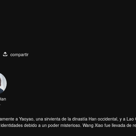
compartir
Han
r
mente a Yaoyao, una sirvienta de la dinastía Han occidental, y a Lao 
identidades debido a un poder misterioso. Wang Xiao fue llevada de r
ra moderna. Xiaoyue y Yaoyao trabajan duro para encontrar una maner