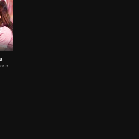
sa
El verdadero amor engendrado en el matrimonio sustituto