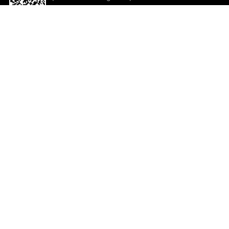
descargar la aplicación!
Ayuda y comentarios
So
Comentarios
Un
Co
Co
ted.