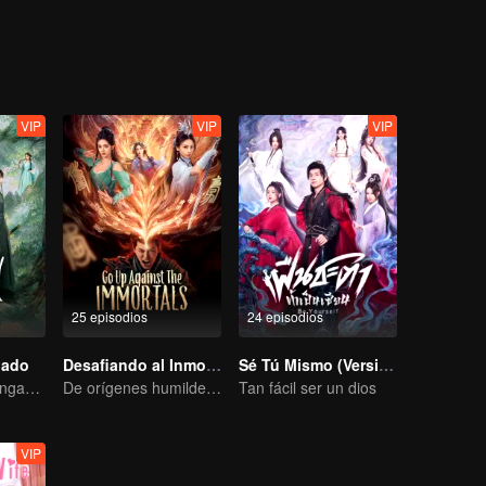
 Xin Zhui y Li Xi.
VIP
VIP
VIP
25 episodios
24 episodios
nado
Desafiando al Inmortal
Sé Tú Mismo (Versión Tailandesa)
Unidos por la venganza, entrelazados por el destino
De orígenes humildes a cazador inmortal: un viaje de venganza inquebrantable
Tan fácil ser un dios
VIP