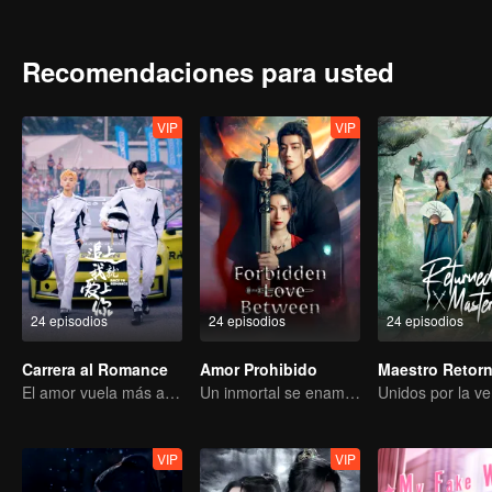
viajar a través del tiempo y finalmente descubren el secreto de Lady
Recomendaciones para usted
VIP
VIP
24 episodios
24 episodios
24 episodios
Carrera al Romance
Amor Prohibido
Maestro Retor
El amor vuela más allá de las fronteras, la gloria unida como socios
Un inmortal se enamora de una bruja
VIP
VIP