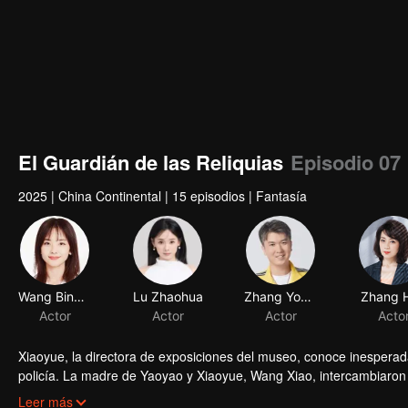
El Guardián de las Reliquias
Episodio 07
2025
|
China Continental
|
15 episodios
|
Fantasía
Wang Bingbing
Lu Zhaohua
Zhang Youwei
Zhang 
Actor
Actor
Actor
Acto
Xiaoyue, la directora de exposiciones del museo, conoce inesperada
policía. La madre de Yaoyao y Xiaoyue, Wang Xiao, intercambiaron 
la dinastía Han occidental, mientras que Yaoyao se quedó en la e
Leer más