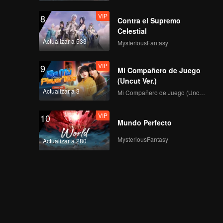
VIP
8
Contra el Supremo
Celestial
Actualizar a 533
MysteriousFantasy
VIP
9
Mi Compañero de Juego
(Uncut Ver.)
Actualizar a 3
Mi Compañero de Juego (Uncut Ver.)
VIP
10
Mundo Perfecto
MysteriousFantasy
Actualizar a 280