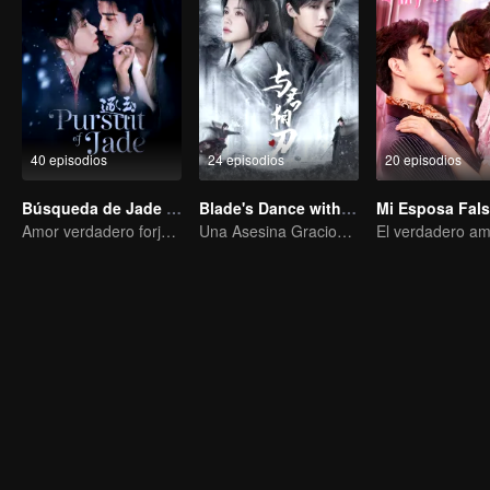
40 episodios
24 episodios
20 episodios
Búsqueda de Jade (Versión en Inglés)
Blade's Dance with You
Mi Esposa Fal
Amor verdadero forjado en las llamas de la guerra
Una Asesina Graciosa Persigue el Corazón del Príncipe