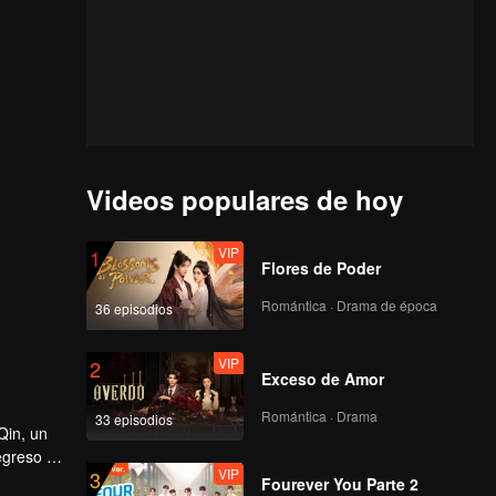
Videos populares de hoy
VIP
1
Flores de Poder
Romántica · Drama de época
36 episodios
VIP
2
Exceso de Amor
Romántica · Drama
33 episodios
Qin, un
egreso a
VIP
3
a de
Fourever You Parte 2