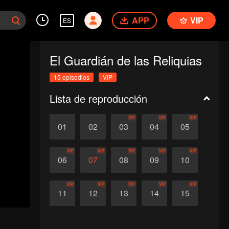
APP
VIP
ES
El Guardián de las Reliquias
15 episodios
VIP
Lista de reproducción
VIP
VIP
VIP
01
02
03
04
05
VIP
VIP
VIP
VIP
VIP
06
07
08
09
10
VIP
VIP
VIP
VIP
VIP
11
12
13
14
15