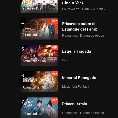
(Uncut Ver.)
25 episodios
Fourever You Parte 2 (Uncut Ver.)
VIP
4
Primavera sobre el
Estanque del Fénix
21 episodios
Romántica · Drama de época
VIP
5
Estrella Tragada
Sci-Fi
Actualizar a 235
VIP
6
Inmortal Renegado
MysteriousFantasy
Actualizar a 152
VIP
7
Primer Jazmín
Romántica · Drama de época
40 episodios