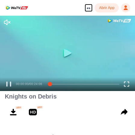
Abrir App
es
Disfruta de series en alta definición y sin interrupciones
00:00:00
/
00:24:06
Knights on Debris