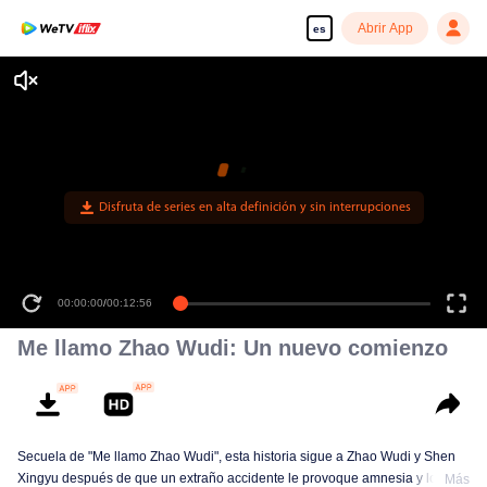
Abrir App
es
Disfruta de series en alta definición y sin interrupciones
00:00:00
/
00:12:56
Me llamo Zhao Wudi: Un nuevo comienzo
Secuela de "Me llamo Zhao Wudi", esta historia sigue a Zhao Wudi y Shen
Xingyu después de que un extraño accidente le provoque amnesia y lo deje
Más