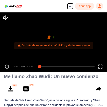
Abrir App
es
Disfruta de series en alta definición y sin interrupciones
00:00:00
/
00:12:56
Me llamo Zhao Wudi: Un nuevo comienzo
Secuela de "Me llamo Zhao Wudi", esta historia sigue a Zhao Wudi y Shen
Xingyu después de que un extraño accidente le provoque amnesia y lo deje
Más