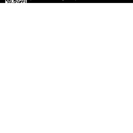
descargar la aplicación!
Ayuda y comentarios
So
Comentarios
Un
Co
Co
ted.