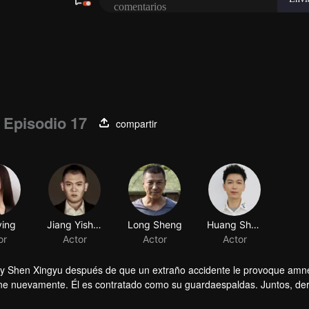
Episodio 17
compartir
 y Shen Xingyu después de que un extraño accidente le provoque amne
 reúne nuevamente. Él es contratado como su guardaespaldas. Juntos, de
ao Wudi recupera sus recuerdos y ambos emprenden una vida completa