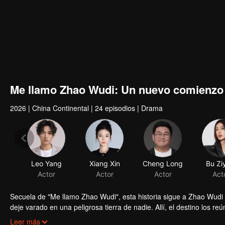
Me llamo Zhao Wudi: Un nuevo comienzo
2026
|
China Continental
|
24 episodios
|
Drama
Leo Yang
Xiang Xin
Actor
Actor
Secuela de "Me llamo Zhao Wudi", esta historia sigue a Zhao Wudi
deje varado en una peligrosa tierra de nadie. Allí, el destino los
varios oponentes peligrosos. Mientras luchan por sobrevivir, Zh
Leer más