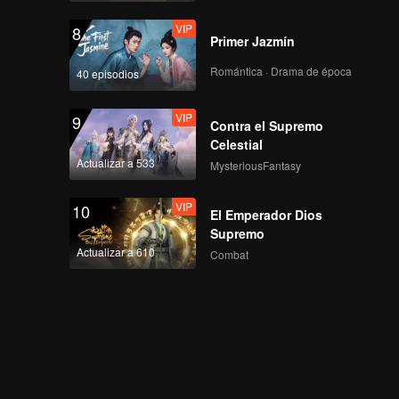
VIP
8
Primer Jazmín
Romántica · Drama de época
40 episodios
VIP
9
Contra el Supremo
Celestial
Actualizar a 533
MysteriousFantasy
VIP
10
El Emperador Dios
Supremo
Actualizar a 610
Combat