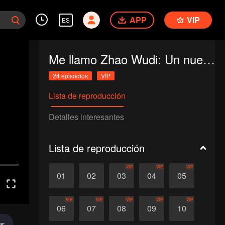
APP
VIP
ES
Me llamo Zhao Wudi: Un nuevo comienzo
24 episodios
VIP
Lista de reproducción
Detalles interesantes
Lista de reproducción
VIP
VIP
VIP
01
02
03
04
05
VIP
VIP
VIP
VIP
VIP
06
07
08
09
10