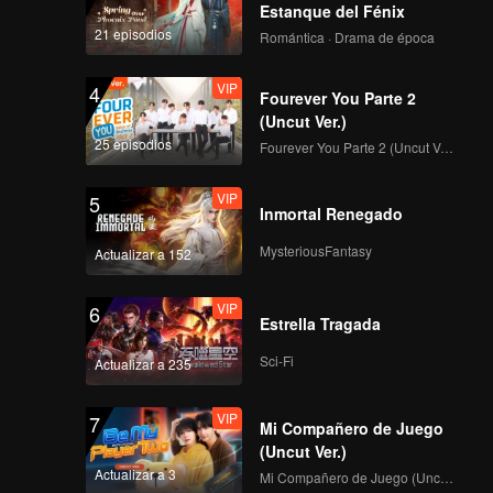
Estanque del Fénix
21 episodios
Romántica · Drama de época
VIP
4
Fourever You Parte 2
(Uncut Ver.)
25 episodios
Fourever You Parte 2 (Uncut Ver.)
VIP
5
Inmortal Renegado
MysteriousFantasy
Actualizar a 152
VIP
6
Estrella Tragada
Sci-Fi
Actualizar a 235
VIP
7
Mi Compañero de Juego
(Uncut Ver.)
Actualizar a 3
Mi Compañero de Juego (Uncut Ver.)