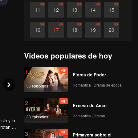
VIP
VIP
VIP
VIP
VIP
11
12
13
14
15
VIP
VIP
VIP
VIP
VIP
16
17
18
19
20
VIP
VIP
VIP
VIP
21
22
23
24
Videos populares de hoy
VIP
1
Flores de Poder
Romántica · Drama de época
36 episodios
VIP
2
Exceso de Amor
Romántica · Drama
33 episodios
sia y lo
rrotan a
VIP
3
mente
Primavera sobre el