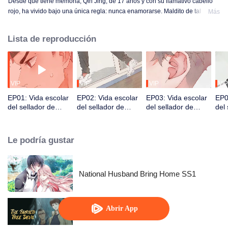
Desde que tiene memoria, Qin Jing, de 17 años y con su llamativo cabello
rojo, ha vivido bajo una única regla: nunca enamorarse. Maldito de tal forma
Más
que cualquier persona que ame sufrirá un destino terrible, ha levantado
muros alrededor de su corazón. Pero su vida tranquila y solitaria se ve
Lista de reproducción
fracturada el primer día de clases cuando conoce a Qi Yu, un estudiante
transferido que parece ser un imán para la desgracia.
VIP
VIP
VIP
VIP
EP01: Vida escolar
EP02: Vida escolar
EP03: Vida escolar
EP0
del sellador de
del sellador de
del sellador de
del 
almas (Versión
almas (Versión
almas (Versión
alm
horizontal)
horizontal)
horizontal)
hori
Le podría gustar
National Husband Bring Home SS1
Abrir App
The Buried Tree Devil