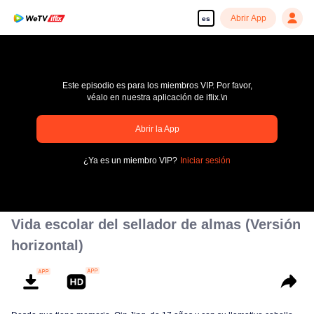
Abrir App
es
Este episodio es para los miembros VIP. Por favor,
véalo en nuestra aplicación de iflix.\n
pay limit
Abrir la App
Código de error: 70013083.-1-ae2faa98031bcf22d368231faf82d541
¿Ya es un miembro VIP?
Iniciar sesión
00:00:00
/
00:00:00
Vida escolar del sellador de almas (Versión
horizontal)