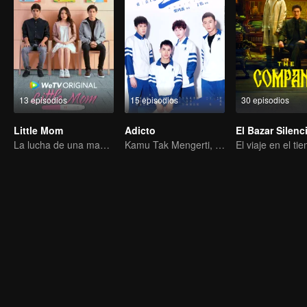
13 episodios
15 episodios
30 episodios
Little Mom
Adicto
El Bazar Silenc
La lucha de una madre adolescente
Kamu Tak Mengerti, Ini Juga Cinta