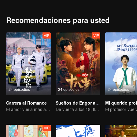
mientras que el propietario de la granja de cerdos tiene que nave
completamente diferente...
Recomendaciones para usted
VIP
VIP
24 episodios
24 episodios
24 episodios
Carrera al Romance
Sueños de Engor a los 18 años
Mi querido pro
El amor vuela más allá de las fronteras, la gloria unida como socios
De vuelta a los 18, llevando a papá al éxito
VIP