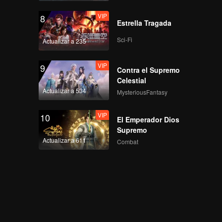
VIP
8
Estrella Tragada
Sci-Fi
Actualizar a 235
VIP
9
Contra el Supremo
Celestial
Actualizar a 534
MysteriousFantasy
VIP
10
El Emperador Dios
Supremo
Actualizar a 611
Combat