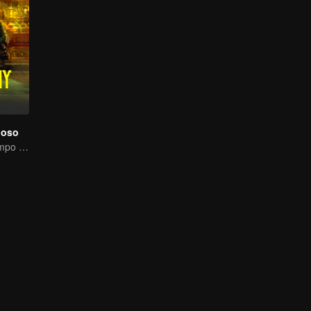
ioso
El viaje en el tiempo de Gao Weiguang y Liang Jingkang