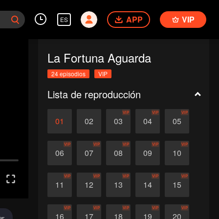
APP
VIP
ES
La Fortuna Aguarda
24 episodios
VIP
Lista de reproducción
VIP
VIP
VIP
01
02
03
04
05
VIP
VIP
VIP
VIP
VIP
06
07
08
09
10
VIP
VIP
VIP
VIP
VIP
11
12
13
14
15
VIP
VIP
VIP
VIP
VIP
16
17
18
19
20