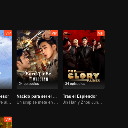
gar por un mundo extravagante. Cada uno de ellos se embarca en una v
VIP
VIP
VIP
24 episodios
34 episodios
fesor
Nacido para ser el villano
Tras el Esplendor
El profesor vuelve al campus como estudiante.
Un simp se mete en un libro… y las bellezas toman la iniciativa.
Jin Han y Zhou Junwei: Los hermanos de élite se lanzan a la aventura.
VIP