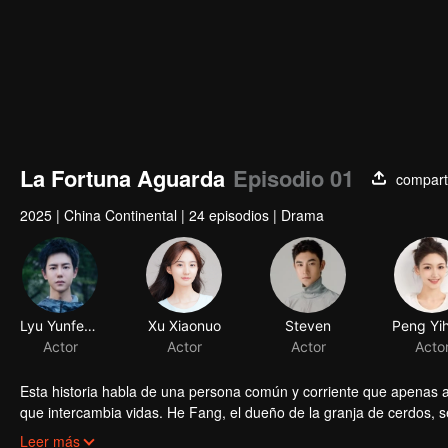
La Fortuna Aguarda
Episodio 01
compart
2025
|
China Continental
|
24 episodios
|
Drama
Lyu Yunfeng
Xu Xiaonuo
Actor
Actor
Esta historia habla de una persona común y corriente que apenas ad
que intercambia vidas. He Fang, el dueño de la granja de cerdos, s
individuos no relacionados intercambian accidentalmente identidades
Leer más