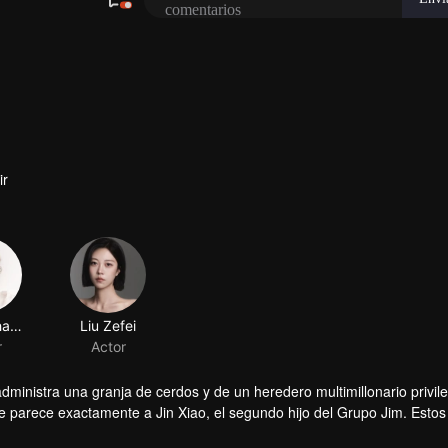
ir
ministra una granja de cerdos y de un heredero multimillonario privil
e parece exactamente a Jin Xiao, el segundo hijo del Grupo Jim. Estos
, lo que obliga al heredero multimillonario a administrar la granja de 