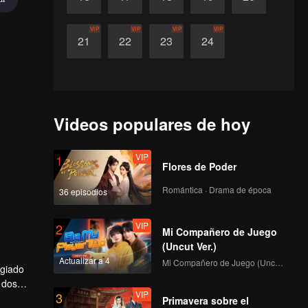
VIP
VIP
VIP
VIP
21
22
23
24
Videos populares de hoy
VIP
1
Flores de Poder
Romántica · Drama de época
36 episodios
VIP
2
Mi Compañero de Juego
(Uncut Ver.)
Actualizar a 4
Mi Compañero de Juego (Uncut Ver.)
egiado
 dos
VIP
3
cerdos,
Primavera sobre el