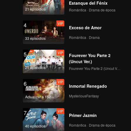
ida
Estanque del Fénix
21 episodios
Romántica · Drama de época
VIP
4
Exceso de Amor
Romántica · Drama
33 episodios
VIP
5
Fourever You Parte 2
(Uncut Ver.)
25 episodios
Fourever You Parte 2 (Uncut Ver.)
VIP
6
Inmortal Renegado
MysteriousFantasy
Actualizar a 152
VIP
7
Primer Jazmín
Romántica · Drama de época
40 episodios