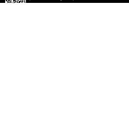
descargar la aplicación!
Ayuda y comentarios
So
Comentarios
Un
Co
Co
ted.