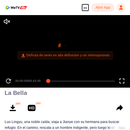
Abrir App
es
Disfruta de series en alta definición y sin interrupciones
00:00:00
/
00:43:35
La Bella
Luo Lingyu, una noble caída, viaja a Jianye con su hermana para buscar
refugio. En el camino, rescata a un hombre indigente, pero luego lo obliga a
Más