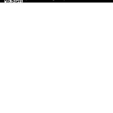
descargar la aplicación!
Ayuda y comentarios
So
Comentarios
Un
Co
Co
ted.