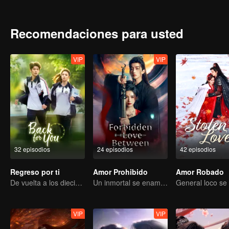
repetidamente. Él la observa luchar, exponiendo cada uno de sus mo
Recomendaciones para usted
VIP
VIP
32 episodios
24 episodios
42 episodios
Regreso por ti
Amor Prohibido
Amor Robado
De vuelta a los dieciocho, para salvar a su musa blanca de luna
Un inmortal se enamora de una bruja
VIP
VIP