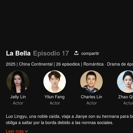
La Bella
Episodio 17
compartir
2025
|
China Continental
|
26 episodios
|
Romántica · Drama de ép
Jelly Lin
Yilun Fang
Charles Lin
Zhao Q
Actor
Actor
Actor
Acto
Luo Lingyu, una noble caída, viaja a Jianye con su hermana para bu
obliga a saltar por la borda debido a las normas sociales.
Sin saber que el tercer joven amo de la familia Lu es el hombre al 
Leer más