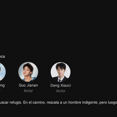
oca
ing
Guo Jianan
Deng Xiaoci
r
Actor
Actor
scar refugio. En el camino, rescata a un hombre indigente, pero luego
que empujó al agua, intenta ganarse su favor, pero se ve frustrada