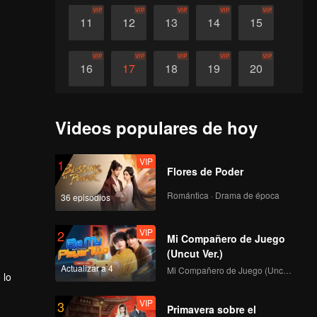
VIP
VIP
VIP
VIP
VIP
11
12
13
14
15
VIP
VIP
VIP
VIP
VIP
16
17
18
19
20
VIP
VIP
VIP
VIP
VIP
21
22
23
24
25
Videos populares de hoy
VIP
26
VIP
1
Flores de Poder
Romántica · Drama de época
36 episodios
VIP
2
Mi Compañero de Juego
(Uncut Ver.)
Actualizar a 4
Mi Compañero de Juego (Uncut Ver.)
 lo
VIP
3
Primavera sobre el