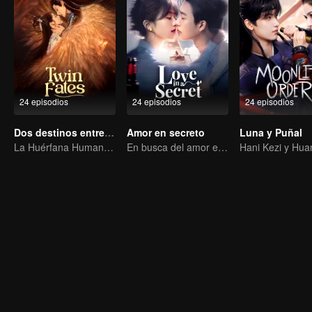
24 episodios
24 episodios
24 episodios
Dos destinos entrelazados
Amor en secreto
Luna y Puñal
La Huérfana Humana se Ofrece para Vincularse con la Bestia Divina
En busca del amor entre el destino y la emoción