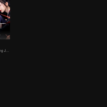
Hani Kezi y Huang Junjie en la Red de Intrigas