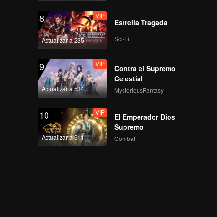
VIP
8
Estrella Tragada
Sci-Fi
Actualizar a 235
VIP
9
Contra el Supremo
Celestial
Actualizar a 534
MysteriousFantasy
VIP
10
El Emperador Dios
Supremo
Actualizar a 611
Combat