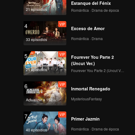
 ir!
Estanque del Fénix
21 episodios
Romántica · Drama de época
VIP
4
Exceso de Amor
Romántica · Drama
33 episodios
VIP
5
Fourever You Parte 2
(Uncut Ver.)
25 episodios
Fourever You Parte 2 (Uncut Ver.)
VIP
6
Inmortal Renegado
MysteriousFantasy
Actualizar a 152
VIP
7
Primer Jazmín
Romántica · Drama de época
40 episodios