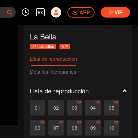
APP
VIP
ES
La Bella
26 episodios
VIP
Lista de reproducción
Detalles interesantes
Lista de reproducción
VIP
VIP
VIP
01
02
03
04
05
VIP
VIP
VIP
VIP
VIP
06
07
08
09
10