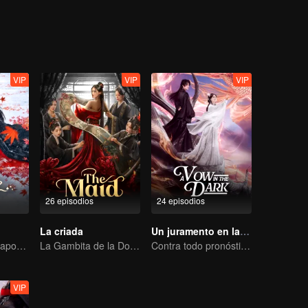
vimientos, pero cuando ella recurre a otra persona, ¡se niega a dejarla
VIP
VIP
VIP
26 episodios
24 episodios
La criada
Un juramento en la oscuridad
General loco se apodera de su esposa por amor
La Gambita de la Doncella Deshonrada
Contra todo pronóstico: El amor mortal del Señor Demonio
VIP