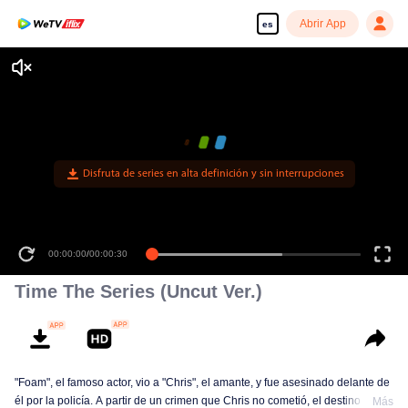
Abrir App
es
Disfruta de series en alta definición y sin interrupciones
00:00:00
/
00:00:30
Time The Series (Uncut Ver.)
"Foam", el famoso actor, vio a "Chris", el amante, y fue asesinado delante de
él por la policía. A partir de un crimen que Chris no cometió, el destino le da
Más