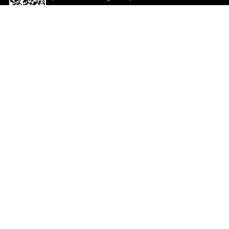
descargar la aplicación!
Ayuda y comentarios
So
Comentarios
Un
Co
Co
ted.