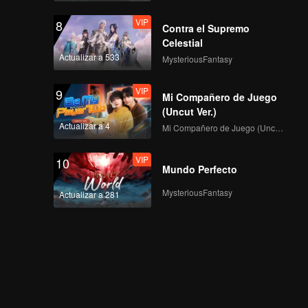
VIP
8
Contra el Supremo
Celestial
Actualizar a 533
MysteriousFantasy
VIP
9
Mi Compañero de Juego
(Uncut Ver.)
Actualizar a 4
Mi Compañero de Juego (Uncut Ver.)
VIP
10
Mundo Perfecto
MysteriousFantasy
Actualizar a 281