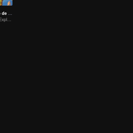
El Viaje Poético de Long por China
La Aventura de Exploración con Nicholas Wu y Xing Aowei