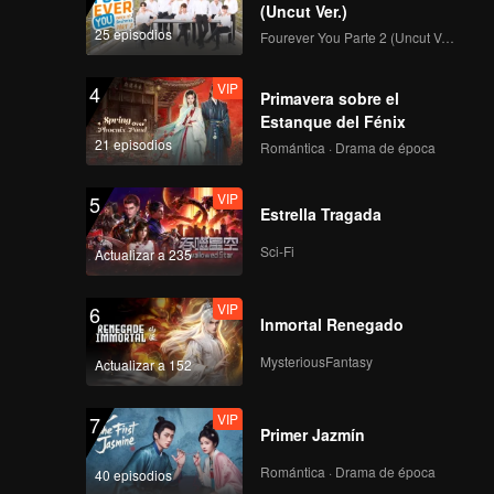
(Uncut Ver.)
25 episodios
Fourever You Parte 2 (Uncut Ver.)
VIP
4
Primavera sobre el
Estanque del Fénix
21 episodios
Romántica · Drama de época
VIP
5
Estrella Tragada
Sci-Fi
Actualizar a 235
VIP
6
Inmortal Renegado
MysteriousFantasy
Actualizar a 152
VIP
7
Primer Jazmín
Romántica · Drama de época
40 episodios