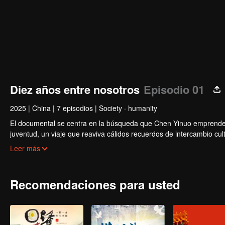
Diez años entre nosotros
Episodio 01
2025
|
China
|
7 episodios
|
Society · humanity
El documental se centra en la búsqueda que Chen Yinuo emprende
juventud, un viaje que reaviva cálidos recuerdos de intercambio cu
"segundo hogar", subrayan el atractivo cultural del país y su impact
Leer más
Recomendaciones para usted