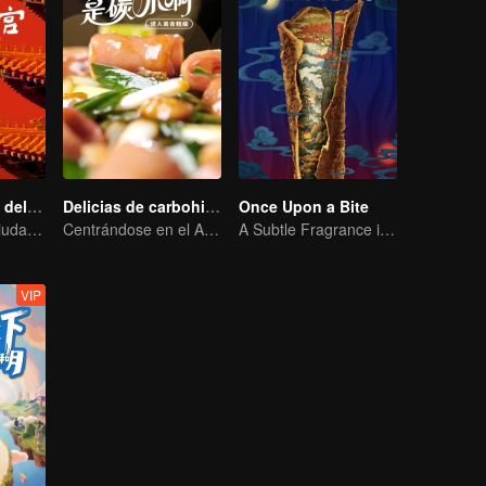
Nuestro Museo del Palacio
Delicias de carbohidratos: colección de comidas irresistibles
Once Upon a Bite
Un Siglo de la Ciudad Prohibida en una Mirada
Centrándose en el Atractivo de los Alimentos Básicos de Carbohidratos
A Subtle Fragrance in Flavor
VIP