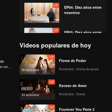
VIP
EP04: Diez años entre
nosotros
VIP
EP05: Diez años entre
nosotros
Videos populares de hoy
VIP
VIP
EP06: Diez años entre
1
Flores de Poder
 de
nosotros
an un
Romántica · Drama de época
36 episodios
VIP
VIP
EP07: Diez años entre
2
Exceso de Amor
nosotros
Romántica · Drama
33 episodios
VIP
3
Fourever You Parte 2