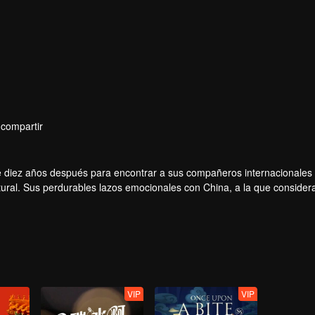
compartir
 diez años después para encontrar a sus compañeros internacionales
ltural. Sus perdurables lazos emocionales con China, a la que consider
o en el desarrollo.
VIP
VIP