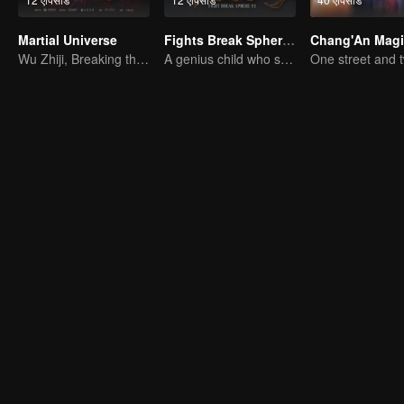
Martial Universe
Fights Break Sphere S1
Wu Zhiji, Breaking the Sky, Moving the Heaven and the Earth
A genius child who suddenly loses all his powers