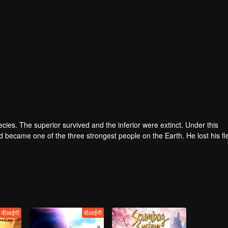
pecies. The superior survived and the inferior were extinct. Under this
became one of the three strongest people on the Earth. He lost his fl
he flesh of the monster. In the flesh, he developed a human body. Later
वीआईपी
वीआईपी