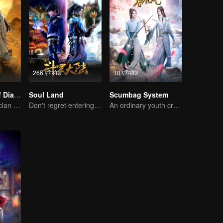
266 एपिसोड
10 एपिसोड
The Founder of Diabolism
Soul Land
Scumbag System
The youth from clan of cultivators killed the devils for the others
Don't regret entering the Tang Gate in this life
An ordinary youth crossing as a villain into the book and abusing the hero!