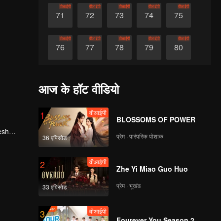
वीआईपी
वीआईपी
वीआईपी
वीआईपी
वीआईपी
71
72
73
74
75
वीआईपी
वीआईपी
वीआईपी
वीआईपी
वीआईपी
76
77
78
79
80
वीआईपी
वीआईपी
वीआईपी
वीआईपी
वीआईपी
81
82
83
84
85
आज के हॉट वीडियो
वीआईपी
वीआईपी
वीआईपी
वीआईपी
वीआईपी
86
87
88
89
90
वीआईपी
1
BLOSSOMS OF POWER
esh
प्रेम · पारंपरिक पोशाक
36 एपिसोड
, he
वीआईपी
2
Zhe Yi Miao Guo Huo
प्रेम · भूखंड
33 एपिसोड
वीआईपी
3
Fourever You Season 2