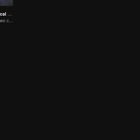
Chang'An Magical Street
One street and two circles, alternating day and night.