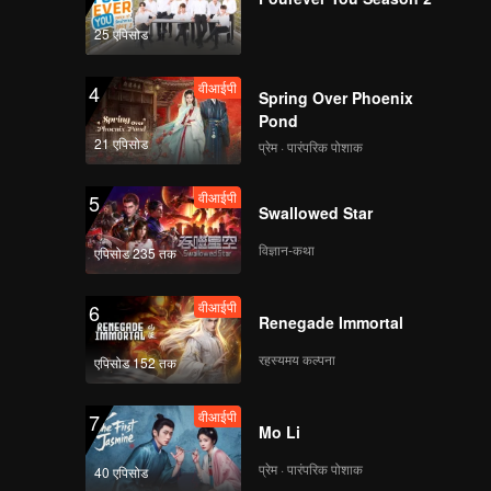
25 एपिसोड
वीआईपी
4
Spring Over Phoenix
Pond
21 एपिसोड
प्रेम · पारंपरिक पोशाक
वीआईपी
5
Swallowed Star
विज्ञान-कथा
एपिसोड 235 तक
वीआईपी
6
Renegade Immortal
रहस्यमय कल्पना
एपिसोड 152 तक
वीआईपी
7
Mo Li
प्रेम · पारंपरिक पोशाक
40 एपिसोड