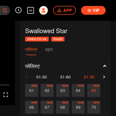
APP
VIP
HI
Swallowed Star
एपिसोड 235 तक
वीआईपी
प्लेलिस्ट
ब्लूपर
प्लेलिस्ट
01-30
31-60
61-90
91-1
वीआईपी
वीआईपी
वीआईपी
वीआईपी
वीआईपी
61
62
63
64
65
वीआईपी
वीआईपी
वीआईपी
वीआईपी
वीआईपी
66
67
68
69
70