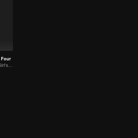
 Four
Time-Traveling Girl's Quest to Win Over Four Handsome Men