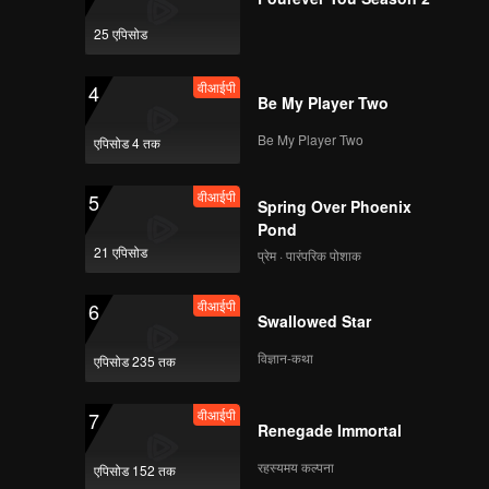
25 एपिसोड
वीआईपी
4
Be My Player Two
Be My Player Two
एपिसोड 4 तक
वीआईपी
5
Spring Over Phoenix
Pond
21 एपिसोड
प्रेम · पारंपरिक पोशाक
वीआईपी
6
Swallowed Star
विज्ञान-कथा
एपिसोड 235 तक
वीआईपी
7
Renegade Immortal
रहस्यमय कल्पना
एपिसोड 152 तक