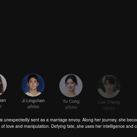
uan
Ji Lingchen
Yu Cong
Luo Cheng
ा
अभिनेता
अभिनेता
अभिनेता
is unexpectedly sent as a marriage envoy. Along her journey, she bec
f love and manipulation. Defying fate, she uses her intelligence and 
th Northern Lord Huo Qingyun. Amidst shifting alliances and illusions, s