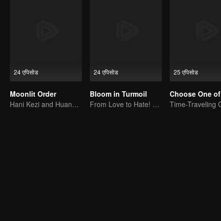
24 एपिसोड
24 एपिसोड
25 एपिसोड
Moonlit Order
Bloom in Turmoil
Choose One of
Hani Kezi and Huang Junjie in Web of Intrigue
From Love to Hate! Sisterhood Rising for Revenge