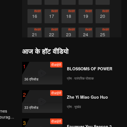
वीआईपी
वीआईपी
वीआईपी
वीआईपी
वीआईपी
16
17
18
19
20
वीआईपी
वीआईपी
वीआईपी
वीआईपी
वीआईपी
21
22
23
24
25
आज के हॉट वीडियो
वीआईपी
26
वीआईपी
1
BLOSSOMS OF POWER
प्रेम · पारंपरिक पोशाक
36 एपिसोड
वीआईपी
2
Zhe Yi Miao Guo Huo
प्रेम · भूखंड
33 एपिसोड
omes
courage
वीआईपी
3
he stirs
Fourever You Season 2