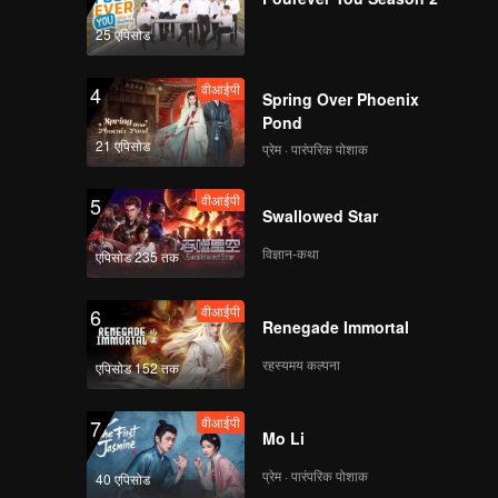
25 एपिसोड
वीआईपी
4
Spring Over Phoenix
Pond
21 एपिसोड
प्रेम · पारंपरिक पोशाक
वीआईपी
5
Swallowed Star
विज्ञान-कथा
एपिसोड 235 तक
वीआईपी
6
Renegade Immortal
रहस्यमय कल्पना
एपिसोड 152 तक
वीआईपी
7
Mo Li
प्रेम · पारंपरिक पोशाक
40 एपिसोड