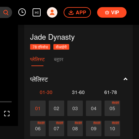
APP
VIP
HI
Jade Dynasty
78 एपिसोड
वीआईपी
प्लेलिस्ट
ब्लूपर
प्लेलिस्ट
01-30
31-60
61-78
वीआईपी
01
02
03
04
05
वीआईपी
वीआईपी
वीआईपी
वीआईपी
वीआईपी
06
07
08
09
10