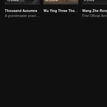
Thousand Autumns
Wu Ying Three Thousand Paths
A grandmaster practices martial arts techniques in human world.