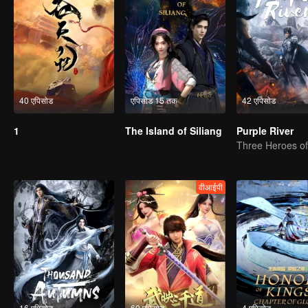
40 एपिसोड
एपिसोड 15 तक
42 एपिसोड
1
The Island of Siliang
Purple River
वीआईपी
16 एपिसोड
60 एपिसोड
4 एपिसोड