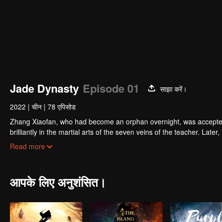
Jade Dynasty
Episode 01
साझा करें।
2022
|
चीन
|
78 एपिसोड
Zhang Xiaofan, who had become an orphan overnight, was accepted a
brilliantly in the martial arts of the seven veins of the teacher. La
During the journey, he and his sister Lu Xueqi were in danger. A
Read more
were waiting for him ahead.
आपके लिए अनुशंसित।