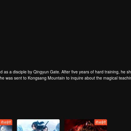
s a disciple by Qingyun Gate. After five years of hard training, he s
ter, he was sent to Kongsang Mountain to inquire about the magical teachi
nd met and rescued the magical woman Baguio. At the same time, new d
वीआईपी
वीआईपी