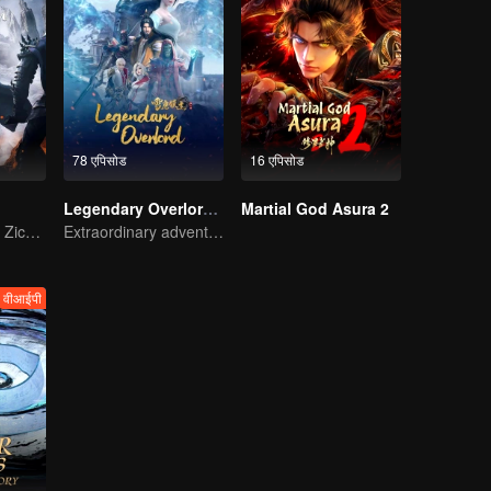
78 एपिसोड
16 एपिसोड
Legendary Overlord S2
Martial God Asura 2
Three Heroes of Zichuan's adventure on Xichuan Continent
Extraordinary adventure, a teenager reborn from adversity.
वीआईपी