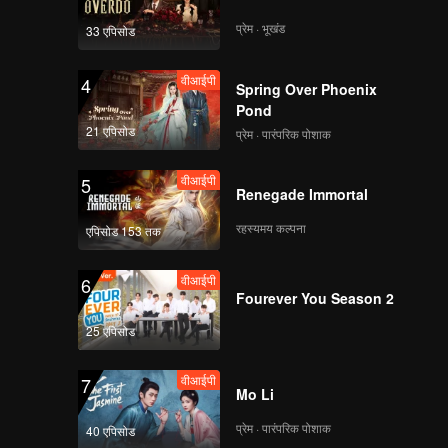
प्रेम · भूखंड
33 एपिसोड
वीआईपी
4
Spring Over Phoenix
Pond
21 एपिसोड
प्रेम · पारंपरिक पोशाक
वीआईपी
5
Renegade Immortal
रहस्यमय कल्पना
एपिसोड 153 तक
वीआईपी
6
Fourever You Season 2
25 एपिसोड
वीआईपी
7
Mo Li
प्रेम · पारंपरिक पोशाक
40 एपिसोड