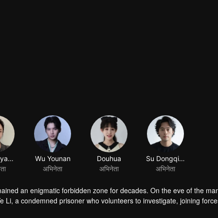
mained an enigmatic forbidden zone for decades. On the eve of the man
Ye Li, a condemned prisoner who volunteers to investigate, joining force
e heart of the mystery, they unwittingly unravel a conspiracy that thre