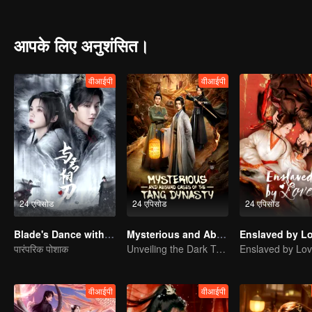
eclipse the very heavens...
आपके लिए अनुशंसित।
वीआईपी
वीआईपी
24 एपिसोड
24 एपिसोड
24 एपिसोड
Blade's Dance with You
Mysterious and Absurd Cases of the Tang Dynasty
Enslaved by L
पारंपरिक पोशाक
Unveiling the Dark Truths in Chang'an's Golden Era
Enslaved by Lo
वीआईपी
वीआईपी