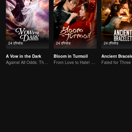
24 एपिसोड
24 एपिसोड
24 एपिसोड
A Vow in the Dark
Bloom in Turmoil
Ancient Bracel
Against All Odds: The Demon Lord's Mortal Love
From Love to Hate! Sisterhood Rising for Revenge