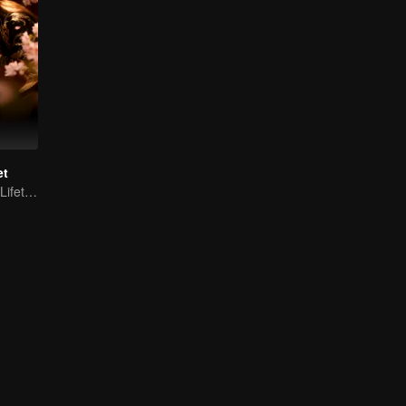
et
Fated for Three Lifetimes, Bound by One Thought