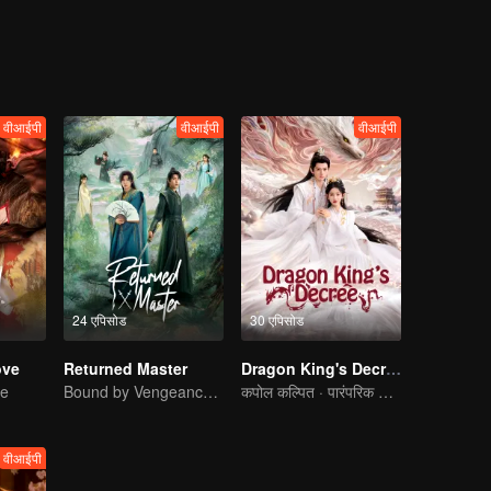
वीआईपी
वीआईपी
वीआईपी
24 एपिसोड
30 एपिसोड
ove
Returned Master
Dragon King's Decree
ve
Bound by Vengeance, Entwined by Fate
कपोल कल्पित · पारंपरिक पोशाक
वीआईपी