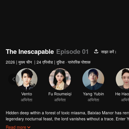
The Inescapable
Episode 01
साझा करें।
2026
|
मुख्य चीन
|
24 एपिसोड
|
दुविधा · पारंपरिक पोशाक
Hidden deep within a forest of toxic miasma, Baixiao Manor has re
legendary nocturnal feast, the lord vanishes without a trace. Enter 
Hua Qiankun, a catcher from the Supreme Court. As they step into th
Read more