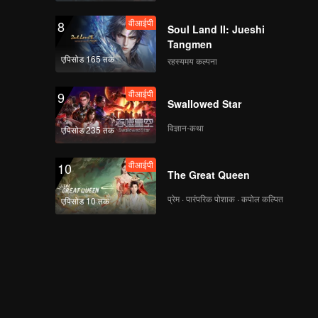
वीआईपी
8
Soul Land II: Jueshi
Tangmen
एपिसोड 165 तक
रहस्यमय कल्पना
वीआईपी
9
Swallowed Star
विज्ञान-कथा
एपिसोड 235 तक
वीआईपी
10
The Great Queen
प्रेम · पारंपरिक पोशाक · कपोल कल्पित
एपिसोड 10 तक