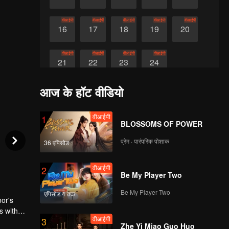
वीआईपी
वीआईपी
वीआईपी
वीआईपी
वीआईपी
16
17
18
19
20
वीआईपी
वीआईपी
वीआईपी
वीआईपी
21
22
23
24
आज के हॉट वीडियो
वीआईपी
1
BLOSSOMS OF POWER
प्रेम · पारंपरिक पोशाक
36 एपिसोड
वीआईपी
2
Be My Player Two
Be My Player Two
एपिसोड 4 तक
or's
s with
वीआईपी
3
atens to
Zhe Yi Miao Guo Huo