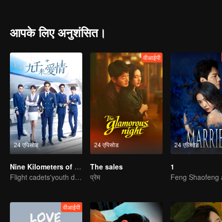
आपके लिए अनुशंसित।
वीआईपी
24 एपिसोड
24 एपिसोड
24 एपिसोड
Nine Kilometers of Love
The sales
1
Flight cadets'youth dream-driven journey
प्रेम
वीआईपी