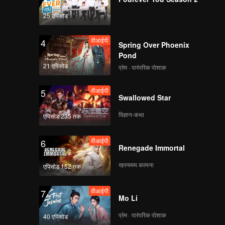
25 एपिसोड
वीआईपी
4
Spring Over Phoenix
Pond
21 एपिसोड
प्रेम · पारंपरिक पोशाक
वीआईपी
5
Swallowed Star
विज्ञान-कथा
एपिसोड 235 तक
वीआईपी
6
Renegade Immortal
रहस्यमय कल्पना
एपिसोड 152 तक
वीआईपी
7
Mo Li
प्रेम · पारंपरिक पोशाक
40 एपिसोड