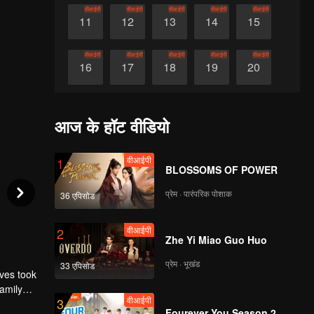
वीआईपी
वीआईपी
वीआईपी
वीआईपी
वीआईपी
11
12
13
14
15
वीआईपी
वीआईपी
वीआईपी
वीआईपी
वीआईपी
16
17
18
19
20
वीआईपी
वीआईपी
वीआईपी
वीआईपी
वीआईपी
21
22
23
24
25
आज के हॉट वीडियो
वीआईपी
वीआईपी
वीआईपी
वीआईपी
वीआईपी
26
27
28
29
30
वीआईपी
1
BLOSSOMS OF POWER
प्रेम · पारंपरिक पोशाक
36 एपिसोड
वीआईपी
2
Zhe Yi Miao Guo Huo
प्रेम · भूखंड
33 एपिसोड
ives took
family
वीआईपी
3
Fourever You Season 2