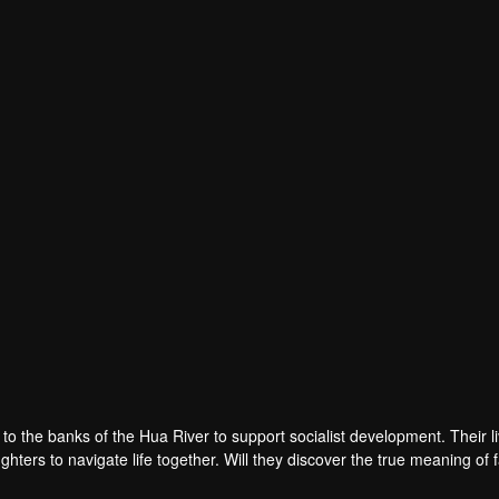
juan
लियू जून
वू कियान
गौ लू
ेता
अभिनेता
अभिनेता
अभिनेता
o the banks of the Hua River to support socialist development. Their l
hters to navigate life together. Will they discover the true meaning of 