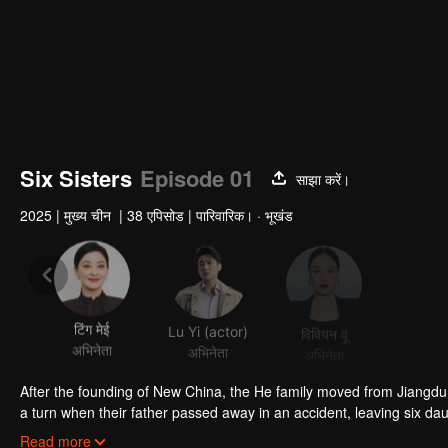
Six Sisters
Episode 01
साझा करें।
2025
|
मुख्य चीन
|
38 एपिसोड
|
पारिवारिक। · भूखंड
टिंग मेई
Lu Yi (actor)
विवियन वू
Xi Mei
अभिनेता
अभिनेता
अभिनेता
अभिन
After the founding of New China, the He family moved from Jiangdu t
a turn when their father passed away in an accident, leaving six daug
amidst life’s storms?
Read more