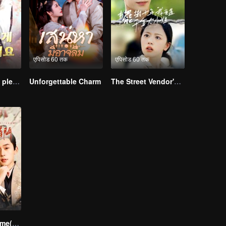
एपिसोड 60 तक
एपिसोड 60 तक
Your Highness, please don’t do this(Korean Ver.)
Unforgettable Charm
The Street Vendor's Secret Identity(TCN Ver.)
Love Across Time(TCN Ver.)