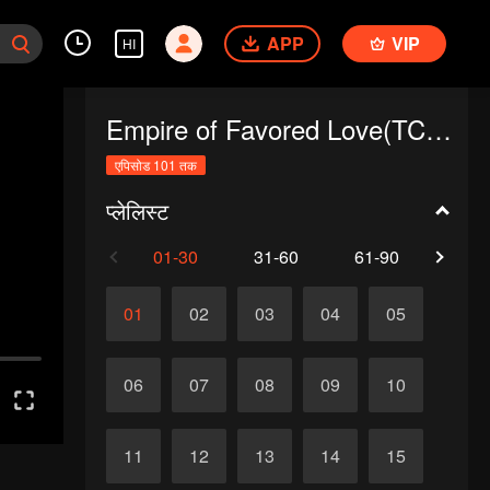
APP
VIP
HI
Empire of Favored Love(TCN Ver.)
एपिसोड 101 तक
प्लेलिस्ट
01-30
31-60
61-90
91-1
01
02
03
04
05
06
07
08
09
10
11
12
13
14
15