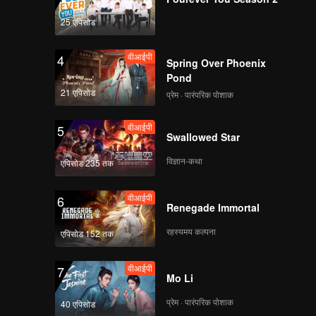
25 एपिसोड
वीआईपी
4
Spring Over Phoenix
Pond
21 एपिसोड
प्रेम · पारंपरिक पोशाक
वीआईपी
5
Swallowed Star
विज्ञान-कथा
एपिसोड 235 तक
वीआईपी
6
Renegade Immortal
रहस्यमय कल्पना
एपिसोड 152 तक
वीआईपी
7
Mo Li
प्रेम · पारंपरिक पोशाक
40 एपिसोड