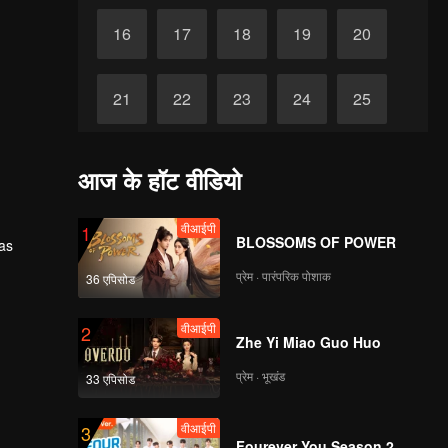
16
17
18
19
20
21
22
23
24
25
26
27
28
29
30
आज के हॉट वीडियो
वीआईपी
1
BLOSSOMS OF POWER
has
प्रेम · पारंपरिक पोशाक
36 एपिसोड
वीआईपी
2
Zhe Yi Miao Guo Huo
प्रेम · भूखंड
33 एपिसोड
वीआईपी
3
Fourever You Season 2