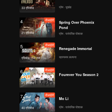
प्रेम · भूखंड
33 एपिसोड
वीआईपी
EP08: Love of Silom
वीआईपी
4
Spring Over Phoenix
Pond
21 एपिसोड
प्रेम · पारंपरिक पोशाक
वीआईपी
EP09: Love of Silom
वीआईपी
5
Renegade Immortal
रहस्यमय कल्पना
एपिसोड 152 तक
वीआईपी
EP10: Love of Silom
वीआईपी
6
Fourever You Season 2
25 एपिसोड
वीआईपी
EP11: Love of Silom
वीआईपी
7
Mo Li
प्रेम · पारंपरिक पोशाक
40 एपिसोड
वीआईपी
EP12: Love of Silom