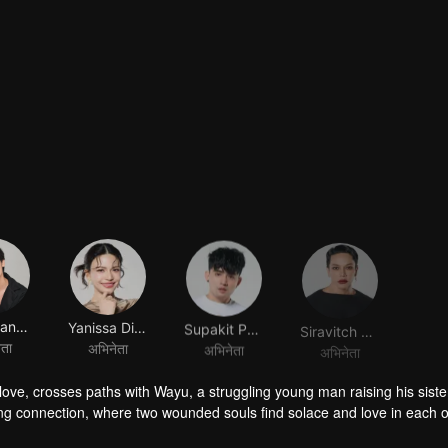
Talay Sanguandikul
Yanissa Diratorn
Supakit Phuengpradach
Siravitch Kamonworawut
ेता
अभिनेता
अभिनेता
अभिनेता
n love, crosses paths with Wayu, a struggling young man raising his sister
ing connection, where two wounded souls find solace and love in each o