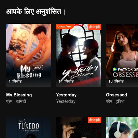
आपके लिए अनुशंसित।
वीआईपी
1 एपिसोड
11 एपिसोड
10 एपिसोड
My Blessing
Yesterday
Obsessed
प्रेम · कॉमेडी
Yesterday
प्रेम · दुविधा
वीआईपी