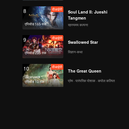
वीआईपी
8
Soul Land II: Jueshi
Tangmen
एपिसोड 165 तक
रहस्यमय कल्पना
ट्रेलर
Trailer 02: Love of
Silom
वीआईपी
9
Swallowed Star
विज्ञान-कथा
एपिसोड 235 तक
ट्रेलर
Trailer 03: Love of
Silom
वीआईपी
10
The Great Queen
प्रेम · पारंपरिक पोशाक · कपोल कल्पित
एपिसोड 10 तक
ट्रेलर
Trailer 04: Love of
Silom
ट्रेलर
Trailer 05: Love of
Silom