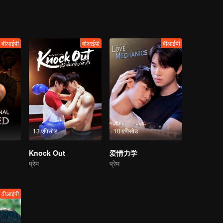
वीआईपी
वीआईपी
वीआईपी
13 एपिसोड
10 एपिसोड
Knock Out
爱情力学
प्रेम
प्रेम
वीआईपी