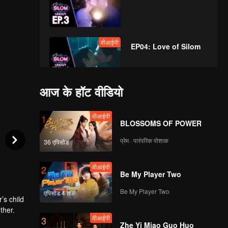
वीआईपी
EP04: Love of Silom
आज के हॉट वीडियो
वीआईपी
EP05: Love of Silom
वीआईपी
1
BLOSSOMS OF POWER
प्रेम · पारंपरिक पोशाक
36 एपिसोड
वीआईपी
EP06: Love of Silom
वीआईपी
2
Be My Player Two
Be My Player Two
एपिसोड 4 तक
वीआईपी
’s child
EP07: Love of Silom
ther.
वीआईपी
3
Zhe Yi Miao Guo Huo