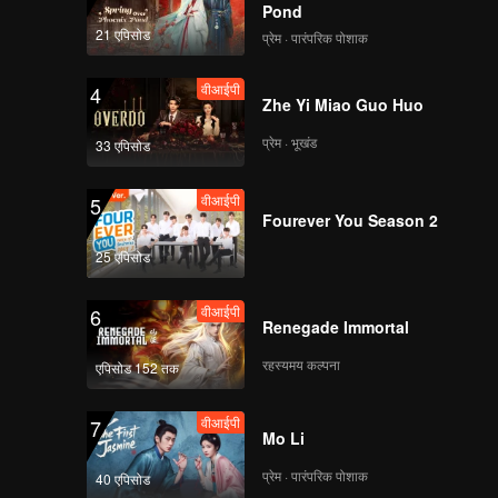
Pond
下
21 एपिसोड
प्रेम · पारंपरिक पोशाक
वीआईपी
4
Zhe Yi Miao Guo Huo
ep09
प्रेम · भूखंड
33 एपिसोड
वीआईपी
5
Fourever You Season 2
ep10
25 एपिसोड
वीआईपी
6
Renegade Immortal
ep11
रहस्यमय कल्पना
एपिसोड 152 तक
वीआईपी
7
Mo Li
ep12
प्रेम · पारंपरिक पोशाक
40 एपिसोड