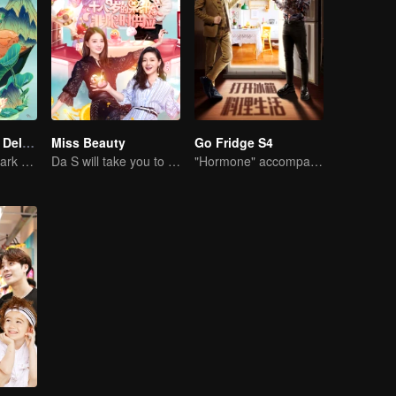
Country Roads Delicious Foods 3
Miss Beauty
Go Fridge S4
Mind-Blowing "Dark Cuisine" That Defies Taste Buds
Da S will take you to reveal the beauty Tips of actresses
"Hormone" accompanies you to dinner