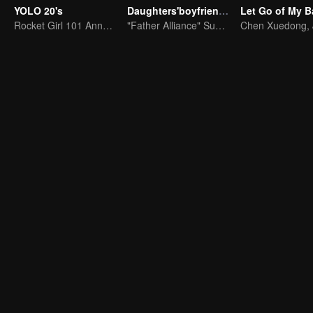
YOLO 20's
Daughters'boyfriends
Rocket Girl 101 Annotates Youth Attitude
"Father Alliance" Superstar is coming