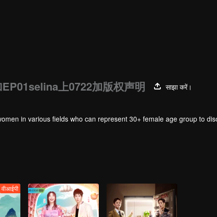
P01selina上0722加版权声明
साझा करें।
ng women in various fields who can represent 30+ female age group to di
वीआईपी