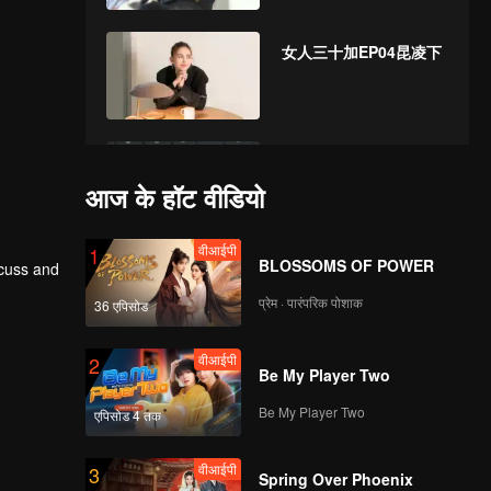
女人三十加EP04昆凌下
女人三十加ep05江疏影
上
आज के हॉट वीडियो
वीआईपी
1
BLOSSOMS OF POWER
scuss and
女人三十加ep06江疏影
下
प्रेम · पारंपरिक पोशाक
36 एपिसोड
वीआईपी
2
Be My Player Two
女人三十加ep07杨天真
上
Be My Player Two
एपिसोड 4 तक
वीआईपी
3
Spring Over Phoenix
女人三十加ep08杨天真