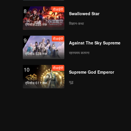
वीआईपी
8
Swallowed Star
01女人三十加番外篇李
娜
विज्ञान-कथा
एपिसोड 235 तक
वीआईपी
9
Against The Sky Supreme
रहस्यमय कल्पना
एपिसोड 534 तक
वीआईपी
10
Supreme God Emperor
युद्ध
एपिसोड 611 तक