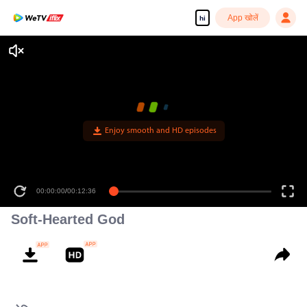
App खोलें
hi
Enjoy smooth and HD episodes
00:00:00
/
00:12:36
Soft-Hearted God